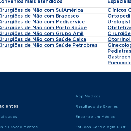
Convênios mais atendidos
Especiali
Cirurgiões de Mão com SulAmérica
Clínicos 
Cirurgiões de Mão com Bradesco
Ortopedi
Cirurgiões de Mão com Mediservice
Urologist
Cirurgiões de Mão com Porto Saúde
Obstetra
Cirurgiões de Mão com Grupo Amil
Cirurgiõe
Cirurgiões de Mão com Saúde Caixa
Otorrinol
Cirurgiões de Mão com Saúde Petrobras
Ginecolo
Pediatra
Gastroen
Pneumolo
App Médicos
acientes
Resultado de Exames
ialidades
Encontre um Médico
s e Procedimentos
Estudos Cardiologia D'Or