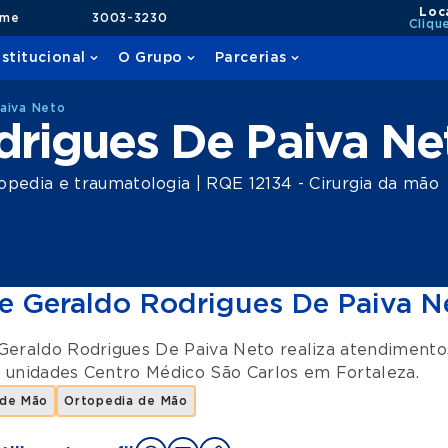
Loc
ame
3003-3230
Cliqu
nstitucional
O Grupo
Parcerias
aiva Neto
drigues De Paiva Ne
opedia e traumatologia | RQE 12134 - Cirurgia da mão
e Geraldo Rodrigues De Paiva N
Geraldo Rodrigues De Paiva Neto realiza atendiment
s unidades
Centro Médico São Carlos
em
Fortaleza
.
 de Mão
Ortopedia de Mão