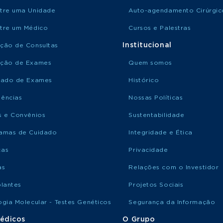
tre uma Unidade
Auto-agendamento Cirúrgic
tre um Médico
Cursos e Palestras
Institucional
ção de Consultas
ção de Exames
Quem somos
tado de Exames
Histórico
ências
Nossas Políticas
s e Convênios
Sustentabilidade
amas de Cuidado
Integridade e Ética
ças
Privacidade
as
Relações com o Investidor
plantes
Projetos Sociais
ogia Molecular - Testes Genéticos
Segurança da Informação
édicos
O Grupo