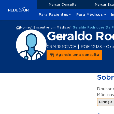
Marcar Consulta
Marcar Ex
Para Pacientes
Para Médicos
I
Home
/
Encontre um Médico
/
Geraldo Rodrigues De P
Geraldo Ro
CRM 15102/CE | RQE 12133 - Ort
Agende uma consulta
Sobr
Doutor 
Mão
na
Cirurgia