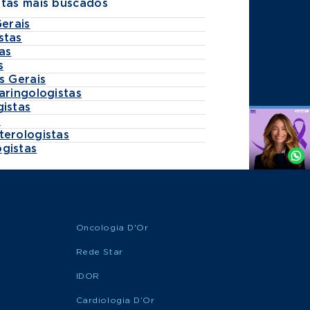
stas mais buscados
Gerais
stas
as
s
s Gerais
aringologistas
gistas
s
Agende
terologistas
por
gistas
Whatsapp
Oncologia D'Or
Rede Star
IDOR
Cardiologia D’Or