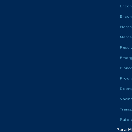
Encon
Encon
Marca
Marca
Resul
Emerg
Plano
Progr
Doen
Vacin
Trans
Patol
Para M