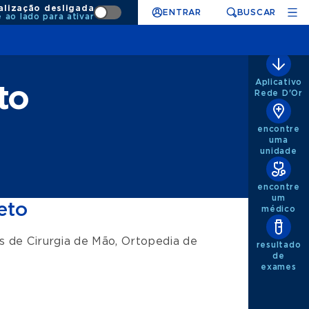
alização desligada
ENTRAR
BUSCAR
e ao lado para ativar
Aplicativo
to
Rede D'Or
encontre
uma
unidade
encontre
um
eto
médico
os de
Cirurgia de Mão
,
Ortopedia de
resultado
de
exames