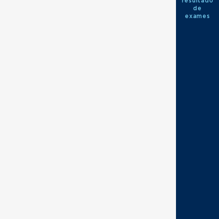
resultado
de
exames