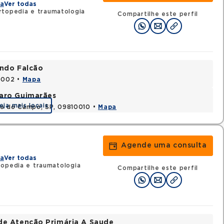
na
Ver todas
rtopedia e traumatologia
Compartilhe este perfil
ando Falcão
80002 •
Mapa
varo Guimarães
eja mais locais
do do Campo, SP, 09810010 •
Mapa
Agende uma consulta
na
Ver todas
opedia e traumatologia
Compartilhe este perfil
de Atenção Primária A Saude