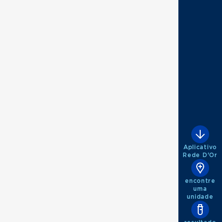
Aplicativo
Rede D'Or
encontre
uma
unidade