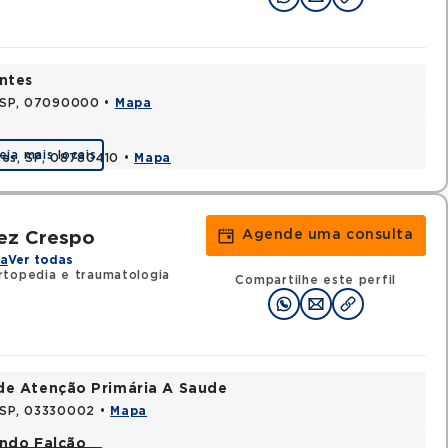
ntes
, SP, 07090000 •
Mapa
eja mais locais
uzes, SP, 08780410 •
Mapa
Agende uma consulta
ez Crespo
na
Ver todas
topedia e traumatologia
Compartilhe este perfil
de Atenção Primária A Saude
, SP, 03330002 •
Mapa
ando Falcão