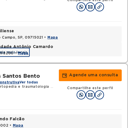
Compartilhe este perfil
iliense
o Campo, SP, 09715021 •
Mapa
nidade Antônio Camardo
eja mais locais
3178200 •
Mapa
Agende uma consulta
s Santos Bento
onstrutiva
Ver todas
rtopedia e traumatologia
•
RQE 27769 - Cirurgia da mão
Compartilhe este perfil
ando Falcão
80002 •
Mapa