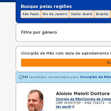
Busque pelas regiões
São Paulo
Rio de Janeiro
Santo André
Brasília
Filtre por gênero
Cirurgião de Mão com data de agendamento 
B
141
resultados encontrados para
Cirurgião de Mã
Aloisio Meloti Dottore
Cirurgia de Mão
Cirurgia de Colu
CRM 100917/SP
•
RQE 134372 - O
Ver perfil