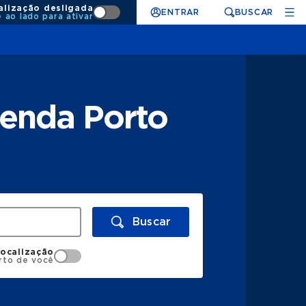
alização desligada
ENTRAR
BUSCAR
e ao lado para ativar
tenda Porto
Buscar
localização
rto de você