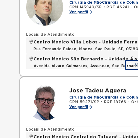
Cirurgia de Mão
Cirurgia de Colu
CRM 143940/SP
•
RQE 46241 - O
Ver perfil
Locais de Atendimento
Centro Médico Villa Lobos - Unidade Fern
Rua Fernando Falcao, Mooca, Sao Paulo, SP, 031
Centro Médico São Bernardo - Unidade Ál
V
Avenida Alvaro Guimaraes, Assuncao, Sao Bernar
Jose Tadeu Aguera
Cirurgia de Mão
Cirurgia de Colu
CRM 59271/SP
•
RQE 18766 - Ort
Ver perfil
Locais de Atendimento
Centro Médico Central do Tatuapé - Unida