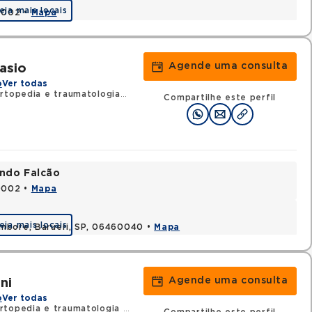
eja mais locais
80002 •
Mapa
Agende uma consulta
asio
o
Ver todas
rtopedia e traumatologia
•
RQE 136232 - Cirurgia da mão
Compartilhe este perfil
ando Falcão
80002 •
Mapa
eja mais locais
ambore, Barueri, SP, 06460040 •
Mapa
Agende uma consulta
ni
o
Ver todas
rtopedia e traumatologia
•
RQE 73892 - Cirurgia da mão