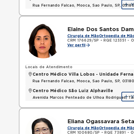
V
Rua Fernando Falcao, Mooca, Sao Paulo, SP, 031
Elaine Dos Santos Dam
Cirurgia de Mão
Ortopedia de Mã
CRM 176629/SP
•
RQE 123351 - O
Ver perfil
Locais de Atendimento
Centro Médico Villa Lobos - Unidade Fern
Rua Fernando Falcao, Mooca, Sao Paulo, SP, 031
Centro Médico São Luiz Alphaville
V
Avenida Marcos Penteado de Ulhoa Rodrigues, T
Eliana Ogassavara Seta
Cirurgia de Mão
Ortopedia de Mã
CRM 100680/SP
•
RQE 73891 - O