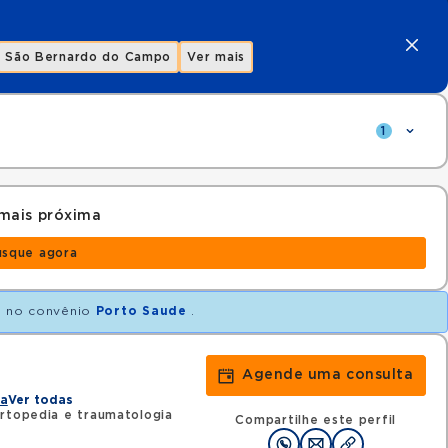
São Bernardo do Campo
Ver mais
1
mais próxima
usque agora
o
no convênio
Porto Saude
.
Agende uma consulta
na
Ver todas
rtopedia e traumatologia
Compartilhe este perfil