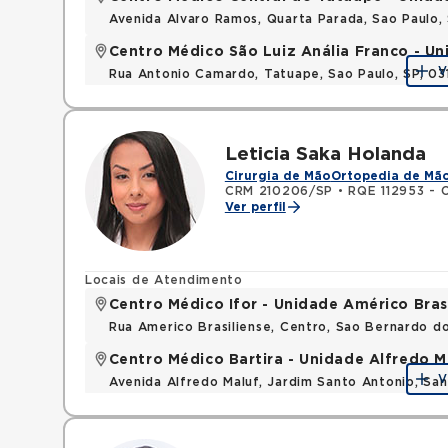
Avenida Alvaro Ramos, Quarta Parada, Sao Paulo
Centro Médico São Luiz Anália Franco - U
V
Rua Antonio Camardo, Tatuape, Sao Paulo, SP, 0
Leticia Saka Holanda
Cirurgia de Mão
Ortopedia de Mã
CRM 210206/SP
•
RQE 112953 - 
Ver perfil
Locais de Atendimento
Centro Médico Ifor - Unidade Américo Bras
Rua Americo Brasiliense, Centro, Sao Bernardo d
Centro Médico Bartira - Unidade Alfredo M
V
Avenida Alfredo Maluf, Jardim Santo Antonio, Sa