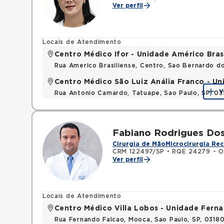
Ver perfil
Locais de Atendimento
Centro Médico Ifor - Unidade Américo Bras
Rua Americo Brasiliense, Centro, Sao Bernardo d
Centro Médico São Luiz Anália Franco - U
V
Rua Antonio Camardo, Tatuape, Sao Paulo, SP, 0
Fabiano Rodrigues Do
Cirurgia de Mão
Microcirurgia Rec
CRM 122497/SP
•
RQE 24279 - O
Ver perfil
Locais de Atendimento
Centro Médico Villa Lobos - Unidade Fern
Rua Fernando Falcao, Mooca, Sao Paulo, SP, 031