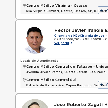
Centro Médico Virgínia - Osasco
V
Rua Virginia Crivilari, Centro, Osasco, SP, 06097
Hector Javier Irahola 
Cirurgia de Mão
Cirurgia de Joelh
CRM 180516/SP
•
RQE 86628 - Or
Ver perfil
Locais de Atendimento
Centro Médico Central do Tatuapé - Unida
Avenida Alvaro Ramos, Quarta Parada, Sao Paulo
Centro Médico Central Sul
V
Estrada de Itapecerica, Capao Redondo, Sao Pau
Jose Roberto Zagati 