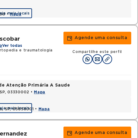
eja mais locais
000 •
Mapa
Agende uma consulta
Escobar
o
Ver todas
topedia e traumatologia
Compartilhe este perfil
de Atenção Primária A Saude
, SP, 03330002 •
Mapa
eja mais locais
lo, SP, 05858001 •
Mapa
Agende uma consulta
Hernandez