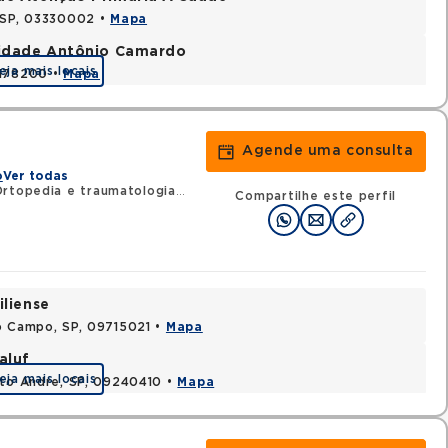
, SP, 03330002 •
Mapa
nidade Antônio Camardo
eja mais locais
3178200 •
Mapa
Agende uma consulta
o
Ver todas
Ortopedia e traumatologia
•
RQE 135729 - Cirurgia da mão
Compartilhe este perfil
iliense
o Campo, SP, 09715021 •
Mapa
aluf
eja mais locais
nto Andre, SP, 09240410 •
Mapa