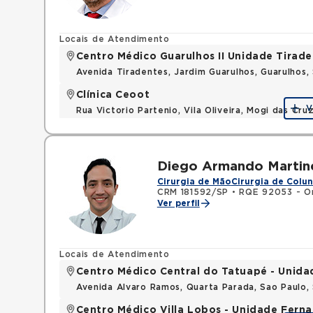
Locais de Atendimento
Centro Médico Guarulhos II Unidade Tirade
Avenida Tiradentes, Jardim Guarulhos, Guarulhos
Clínica Ceoot
V
Rua Victorio Partenio, Vila Oliveira, Mogi das Cr
Diego Armando Martin
Cirurgia de Mão
Cirurgia de Colu
CRM 181592/SP
•
RQE 92053 - Or
Ver perfil
Locais de Atendimento
Centro Médico Central do Tatuapé - Unida
Avenida Alvaro Ramos, Quarta Parada, Sao Paulo
Centro Médico Villa Lobos - Unidade Fern