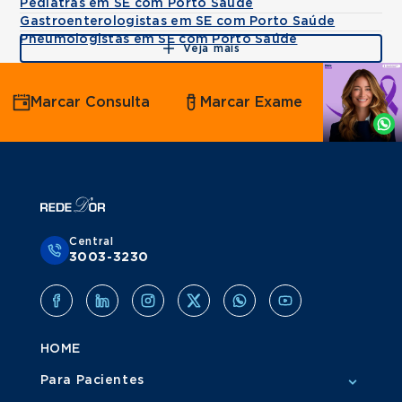
Pediatras em SE com Porto Saúde
Gastroenterologistas em SE com Porto Saúde
Pneumologistas em SE com Porto Saúde
Veja mais
Agende
Marcar Consulta
Marcar Exame
por
Whatsapp
Central
3003-3230
HOME
Para Pacientes