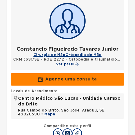
Constancio Figueiredo Tavares Junior
Cirurgia de Mão
Ortopedia de Mão
CRM 3691/SE
•
RQE 2272 - Ortopedia e traumatologia
•
RQE
Ver perfil
Agende uma consulta
Locais de Atendimento
Centro Médico São Lucas - Unidade Campo
do Brito
Rua Campo do Brito, Sao Jose, Aracaju, SE,
49020590 •
Mapa
Compartilhe este perfil