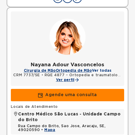
Nayana Adour Vasconcelos
Cirurgia de Mão
Ortopedia de Mão
Ver todas
CRM 7737/SE
•
RQE 4877 - Ortopedia e traumatologia
•
RQE
Ver perfil
Agende uma consulta
Locais de Atendimento
Centro Médico São Lucas - Unidade Campo
do Brito
Rua Campo do Brito, Sao Jose, Aracaju, SE,
49020590 •
Mapa