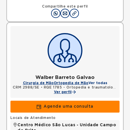
Compartilhe este perfil
Walber Barreto Galvao
Cirurgia de Mão
Ortopedia de Mão
Ver todas
CRM 2988/SE
•
RQE 1785 - Ortopedia e traumatologia
•
RQE
Ver perfil
Agende uma consulta
Locais de Atendimento
Centro Médico São Lucas - Unidade Campo