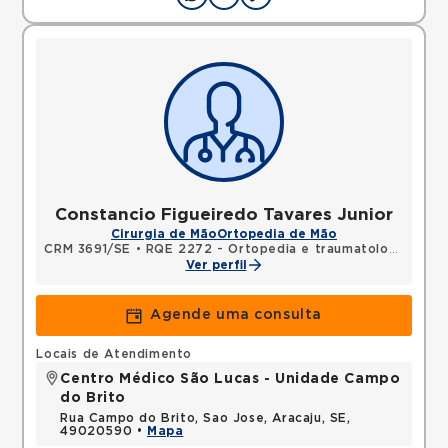
Constancio Figueiredo Tavares Junior
Cirurgia de Mão
Ortopedia de Mão
CRM 3691/SE
•
RQE 2272 - Ortopedia e traumatologia
•
RQE
Ver perfil
Agende uma consulta
Locais de Atendimento
Centro Médico São Lucas - Unidade Campo
do Brito
Rua Campo do Brito, Sao Jose, Aracaju, SE,
49020590 •
Mapa