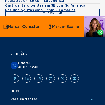
Pediatras em SE com SulAmérica
Gastroenterologistas em SE com SulAmérica
Pneumologistas em SE com SulAmérica
Veja mais
Agende
Marcar Consulta
Marcar Exame
por
Whatsapp
Central
3003-3230
HOME
Para Pacientes