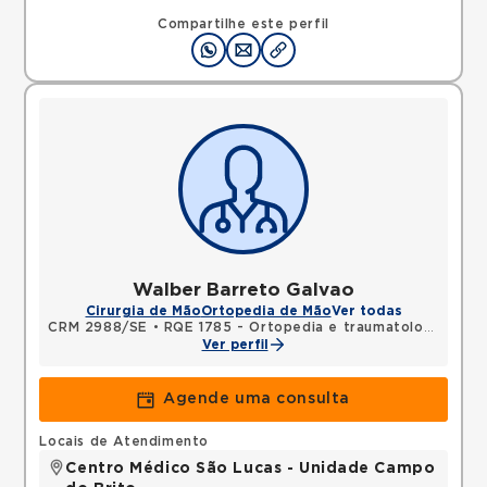
Compartilhe este perfil
Walber Barreto Galvao
Cirurgia de Mão
Ortopedia de Mão
Ver todas
CRM 2988/SE
•
RQE 1785 - Ortopedia e traumatologia
•
RQE
Ver perfil
Agende uma consulta
Locais de Atendimento
Centro Médico São Lucas - Unidade Campo