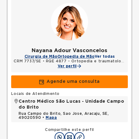
Nayana Adour Vasconcelos
Cirurgia de Mão
Ortopedia de Mão
Ver todas
CRM 7737/SE
•
RQE 4877 - Ortopedia e traumatologia
•
RQE
Ver perfil
Agende uma consulta
Locais de Atendimento
Centro Médico São Lucas - Unidade Campo
do Brito
Rua Campo do Brito, Sao Jose, Aracaju, SE,
49020590 •
Mapa
Compartilhe este perfil