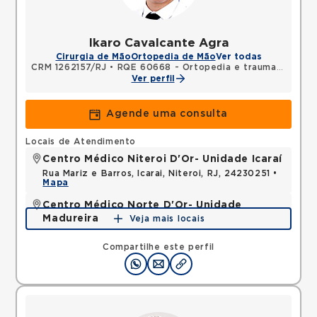
Ikaro Cavalcante Agra
Cirurgia de Mão
Ortopedia de Mão
Ver todas
CRM 1262157/RJ
•
RQE 60668 - Ortopedia e traumatologia
Ver perfil
Agende uma consulta
Locais de Atendimento
Centro Médico Niteroi D'Or- Unidade Icaraí
Rua Mariz e Barros, Icarai, Niteroi, RJ, 24230251 •
Mapa
Centro Médico Norte D'Or- Unidade
Madureira
Veja mais locais
Rua Soares Caldeira, Madureira, Rio de Janeiro, RJ,
21351080 •
Mapa
Compartilhe este perfil