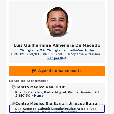
Luis Guilhermme Almenara De Macedo
Cirurgia de Mão
Cirurgia de Joelho
Ver todas
CRM 1216260/RJ
•
RQE 55250 - Ortopedia e traumatologia
Ver perfil
Agende uma consulta
Locais de Atendimento
Centro Médico Real D'Or
Rua do Capelao, Padre Miguel, Rio de Janeiro, RJ,
21810150 •
Mapa
Centro Médico Rio Barra - Unidade Barra
Veja mais locais
Rua Augusto Camossa Saldanha, Barra da Tijuca,
Rio de Janeiro, RJ, 22793310 •
Mapa