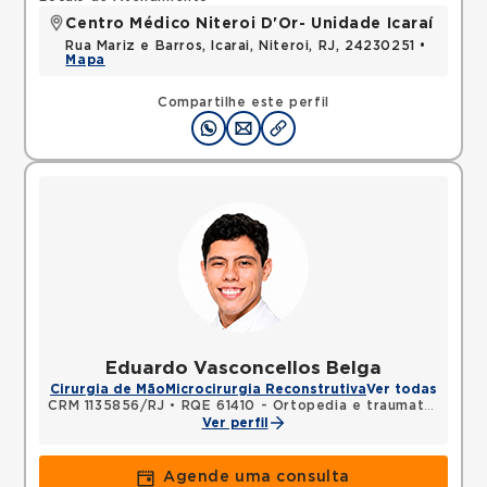
Centro Médico Niteroi D'Or- Unidade Icaraí
Rua Mariz e Barros, Icarai, Niteroi, RJ, 24230251 •
Mapa
Compartilhe este perfil
Eduardo Vasconcellos Belga
Cirurgia de Mão
Microcirurgia Reconstrutiva
Ver todas
CRM 1135856/RJ
•
RQE 61410 - Ortopedia e traumatologia
•
Ver perfil
Agende uma consulta