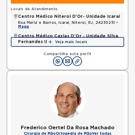
Locais de Atendimento
Centro Médico Niteroi D'Or- Unidade Icaraí
Rua Mariz e Barros, Icarai, Niteroi, RJ, 24230251 •
Mapa
Centro Médico Caxias D'Or - Unidade Silva
Fernandes II
Veja mais locais
Rua Silva Fernandes, Parque Duque, Duque de
Caxias, RJ, 25085015 •
Mapa
Compartilhe este perfil
Frederico Oertel Da Rosa Machado
Cirurgia de Mão
Ortopedia de Mão
Ver todas