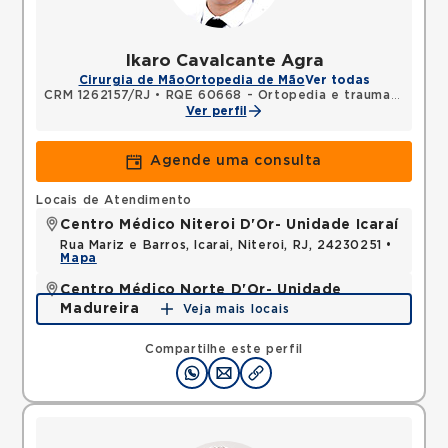
Ikaro Cavalcante Agra
Cirurgia de Mão
Ortopedia de Mão
Ver todas
CRM 1262157/RJ
•
RQE 60668 - Ortopedia e traumatologia
Ver perfil
Agende uma consulta
Locais de Atendimento
Centro Médico Niteroi D'Or- Unidade Icaraí
Rua Mariz e Barros, Icarai, Niteroi, RJ, 24230251 •
Mapa
Centro Médico Norte D'Or- Unidade
Madureira
Veja mais locais
Rua Soares Caldeira, Madureira, Rio de Janeiro, RJ,
21351080 •
Mapa
Compartilhe este perfil