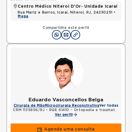
Centro Médico Niteroi D'Or- Unidade Icaraí
Rua Mariz e Barros, Icarai, Niteroi, RJ, 24230251 •
Mapa
Compartilhe este perfil
Eduardo Vasconcellos Belga
Cirurgia de Mão
Microcirurgia Reconstrutiva
Ver todas
CRM 1135856/RJ
•
RQE 61410 - Ortopedia e traumatologia
•
Ver perfil
Agende uma consulta