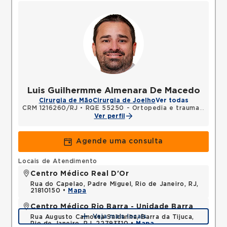
Luis Guilhermme Almenara De Macedo
Cirurgia de Mão
Cirurgia de Joelho
Ver todas
CRM 1216260/RJ
•
RQE 55250 - Ortopedia e traumatologia
Ver perfil
Agende uma consulta
Locais de Atendimento
Centro Médico Real D'Or
Rua do Capelao, Padre Miguel, Rio de Janeiro, RJ,
21810150 •
Mapa
Centro Médico Rio Barra - Unidade Barra
Veja mais locais
Rua Augusto Camossa Saldanha, Barra da Tijuca,
Rio de Janeiro, RJ, 22793310 •
Mapa