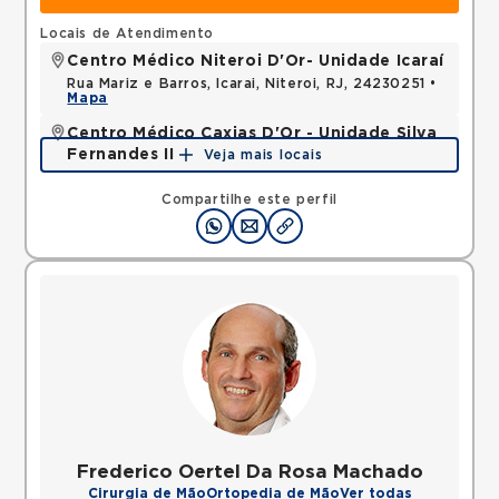
Locais de Atendimento
Centro Médico Niteroi D'Or- Unidade Icaraí
Rua Mariz e Barros, Icarai, Niteroi, RJ, 24230251 •
Mapa
Centro Médico Caxias D'Or - Unidade Silva
Fernandes II
Veja mais locais
Rua Silva Fernandes, Parque Duque, Duque de
Caxias, RJ, 25085015 •
Mapa
Compartilhe este perfil
Frederico Oertel Da Rosa Machado
Cirurgia de Mão
Ortopedia de Mão
Ver todas