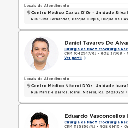
Locais de Atendimento
Centro Médico Caxias D'Or - Unidade Silva 
Rua Silva Fernandes, Parque Duque, Duque de Cax
Daniel Tavares De Alv
Cirurgia de Mão
Microcirurgia Rec
CRM 1042947/RJ
•
RQE 37368 - O
Ver perfil
Locais de Atendimento
Centro Médico Niteroi D'Or- Unidade Icaraí
Rua Mariz e Barros, Icarai, Niteroi, RJ, 24230251 
Eduardo Vasconcellos 
Cirurgia de Mão
Microcirurgia Rec
CRM 1135856/RJ
•
RQE 61410 - O