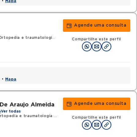
0 •
Mapa
Agende uma consulta
rtopedia e traumatologia
•
RQE 56291 - Cirurgia da mão
Compartilhe este perfil
0 •
Mapa
Agende uma consulta
 De Araujo Almeida
o
Ver todas
rtopedia e traumatologia
•
RQE 44378 - Cirurgia da mão
Compartilhe este perfil