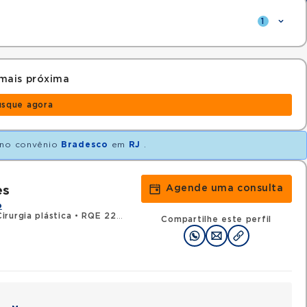
1
mais próxima
usque agora
no convênio
Bradesco
em
RJ
.
Agende uma consulta
es
o
rurgia plástica
•
RQE 22540 - Cirurgia da mão
Compartilhe este perfil