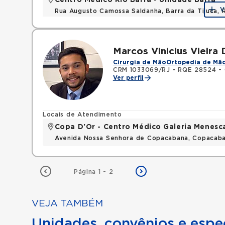
Centro Médico Rio Barra - Unidade Barra
V
Rua Augusto Camossa Saldanha, Barra da Tijuca, 
Marcos Vinicius Vieira
Cirurgia de Mão
Ortopedia de Mã
CRM 1033069/RJ
•
RQE 28524 - 
Ver perfil
Locais de Atendimento
Copa D'Or - Centro Médico Galeria Menesc
Avenida Nossa Senhora de Copacabana, Copacaba
Página 1 - 2
VEJA TAMBÉM
Unidades, convênios e espec