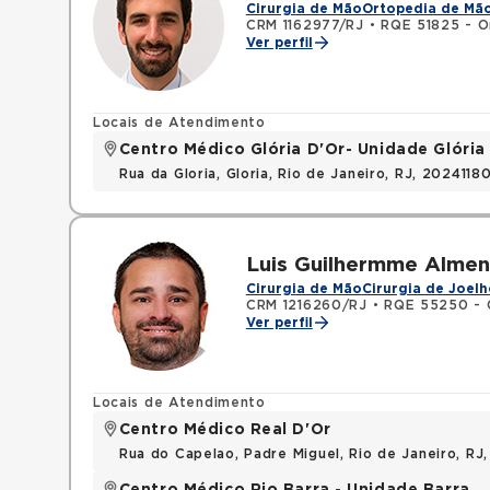
Cirurgia de Mão
Ortopedia de Mã
CRM 1162977/RJ
•
RQE 51825 - O
Ver perfil
Locais de Atendimento
Centro Médico Glória D'Or- Unidade Glória
Rua da Gloria, Gloria, Rio de Janeiro, RJ, 2024118
Luis Guilhermme Alme
Cirurgia de Mão
Cirurgia de Joelh
CRM 1216260/RJ
•
RQE 55250 - 
Ver perfil
Locais de Atendimento
Centro Médico Real D'Or
Rua do Capelao, Padre Miguel, Rio de Janeiro, RJ