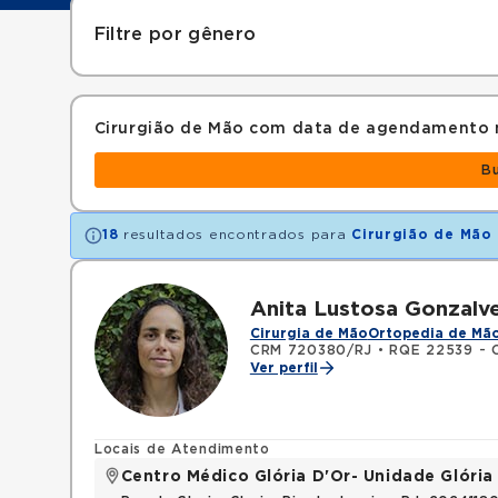
Filtre por gênero
Cirurgião de Mão com data de agendamento 
B
18
resultados encontrados para
Cirurgião de Mão
Anita Lustosa Gonzalv
Cirurgia de Mão
Ortopedia de Mã
CRM 720380/RJ
•
RQE 22539 - Ci
Ver perfil
Locais de Atendimento
Centro Médico Glória D'Or- Unidade Glória