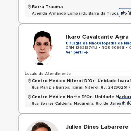
Barra Trauma
V
Avenida Armando Lombardi, Barra da Tijuca, Rio 
Ikaro Cavalcante Agra
Cirurgia de Mão
Ortopedia de Mã
CRM 1262157/RJ
•
RQE 60668 - O
Ver perfil
Locais de Atendimento
Centro Médico Niteroi D'Or- Unidade Icaraí
Rua Mariz e Barros, Icarai, Niteroi, RJ, 24230251 
Centro Médico Norte D'Or- Unidade Madur
V
Rua Soares Caldeira, Madureira, Rio de Janeiro, R
Julien Dines Labarrere