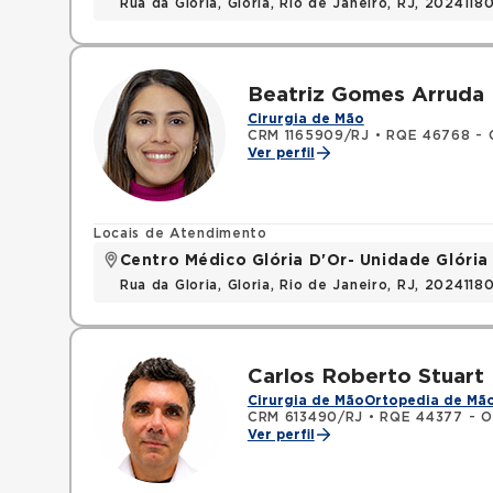
Rua da Gloria, Gloria, Rio de Janeiro, RJ, 2024118
Beatriz Gomes Arruda
Cirurgia de Mão
CRM 1165909/RJ
•
RQE 46768 - O
Ver perfil
Locais de Atendimento
Centro Médico Glória D'Or- Unidade Glória
Rua da Gloria, Gloria, Rio de Janeiro, RJ, 2024118
Carlos Roberto Stuart
Cirurgia de Mão
Ortopedia de Mã
CRM 613490/RJ
•
RQE 44377 - O
Ver perfil