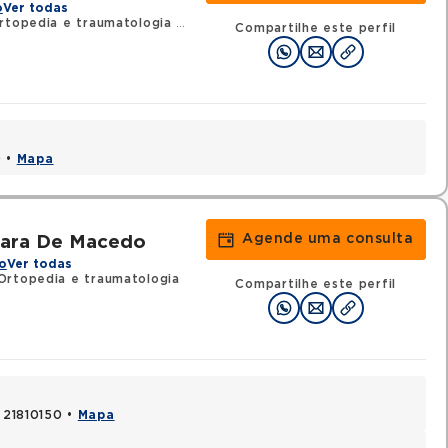
o
Ver todas
rtopedia e traumatologia
•
RQE 60716 - Cirurgia da mão
Compartilhe este perfil
0 •
Mapa
Agende uma consulta
nara De Macedo
o
Ver todas
Ortopedia e traumatologia
Compartilhe este perfil
, 21810150 •
Mapa