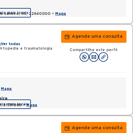
eja mais locais
de Janeiro, RJ, 22640000 •
Mapa
Agende uma consulta
o
Ver todas
rtopedia e traumatologia
Compartilhe este perfil
•
Mapa
eira
eja mais locais
J, 21351080 •
Mapa
Agende uma consulta