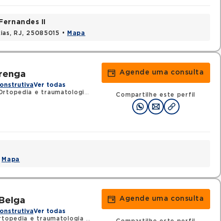
Fernandes II
ias, RJ, 25085015 •
Mapa
Agende uma consulta
arenga
onstrutiva
Ver todas
rtopedia e traumatologia
•
RQE 37369 - Cirurgia da mão
Compartilhe este perfil
•
Mapa
Agende uma consulta
Belga
onstrutiva
Ver todas
rtopedia e traumatologia
•
RQE 61411 - Cirurgia da mão