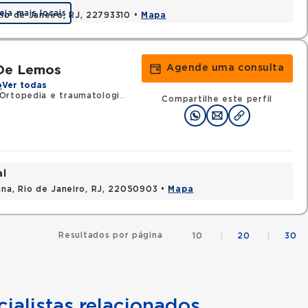
eja mais locais
Rio de Janeiro, RJ, 22793310 •
Mapa
Agende uma consulta
 De Lemos
o
Ver todas
Ortopedia e traumatologia
•
RQE 34032 - Cirurgia da mão
Compartilhe este perfil
al
na, Rio de Janeiro, RJ, 22050903 •
Mapa
Resultados por página
10
|
20
|
30
ialistas relacionados