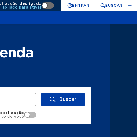
alização desligada
ENTRAR
BUSCAR
e ao lado para ativar
tenda
Buscar
localização
rto de você