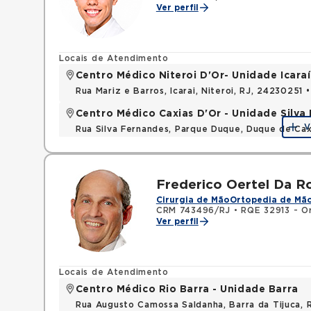
Ver perfil
Locais de Atendimento
Centro Médico Niteroi D'Or- Unidade Icaraí
Rua Mariz e Barros, Icarai, Niteroi, RJ, 24230251 
Centro Médico Caxias D'Or - Unidade Silva 
V
Rua Silva Fernandes, Parque Duque, Duque de Cax
Frederico Oertel Da 
Cirurgia de Mão
Ortopedia de Mã
CRM 743496/RJ
•
RQE 32913 - O
Ver perfil
Locais de Atendimento
Centro Médico Rio Barra - Unidade Barra
Rua Augusto Camossa Saldanha, Barra da Tijuca, 