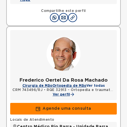
Compartilhe este perfil
Frederico Oertel Da Rosa Machado
Cirurgia de Mão
Ortopedia de Mão
Ver todas
CRM 743496/RJ
•
RQE 32913 - Ortopedia e traumatologia
•
Ver perfil
Agende uma consulta
Locais de Atendimento
Centro Médico Rio Barra - Unidade Barra