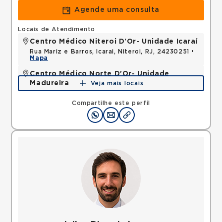
Agende uma consulta
Locais de Atendimento
Centro Médico Niteroi D'Or- Unidade Icaraí
Rua Mariz e Barros, Icarai, Niteroi, RJ, 24230251 •
Mapa
Centro Médico Norte D'Or- Unidade
Madureira
Veja mais locais
Rua Soares Caldeira, Madureira, Rio de Janeiro, RJ,
21351080 •
Mapa
Compartilhe este perfil