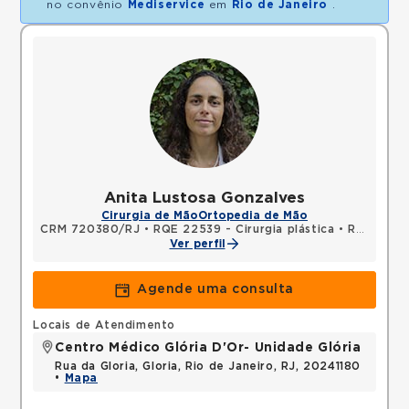
no convênio
Mediservice
em
Rio de Janeiro
.
Anita Lustosa Gonzalves
Cirurgia de Mão
Ortopedia de Mão
CRM 720380/RJ
•
RQE 22539 - Cirurgia plástica
•
RQE 22540 - Cirurgia da mão
Ver perfil
Agende uma consulta
Locais de Atendimento
Centro Médico Glória D'Or- Unidade Glória
Rua da Gloria, Gloria, Rio de Janeiro, RJ, 20241180
•
Mapa