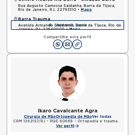
Rua Augusto Camossa Saldanha, Barra da Tijuca,
Rio de Janeiro, RJ, 22793310 •
Mapa
Barra Trauma
Veja mais locais
Avenida Armando Lombardi, Barra da Tijuca, Rio de
Janeiro, RJ, 22640000 •
Mapa
Compartilhe este perfil
Ikaro Cavalcante Agra
Cirurgia de Mão
Ortopedia de Mão
Ver todas
CRM 1262157/RJ
•
RQE 60668 - Ortopedia e traumatologia
Ver perfil