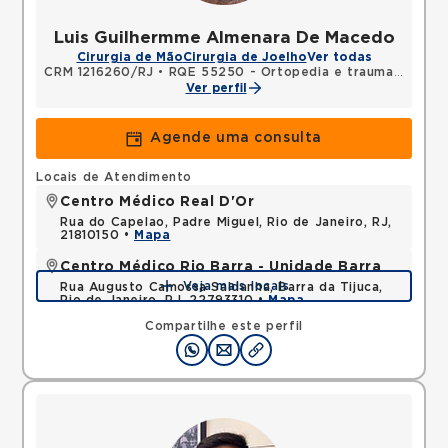
Luis Guilhermme Almenara De Macedo
Cirurgia de Mão
Cirurgia de Joelho
Ver todas
CRM 1216260/RJ
•
RQE 55250 - Ortopedia e traumatologia
Ver perfil
Agende uma consulta
Locais de Atendimento
Centro Médico Real D'Or
Rua do Capelao, Padre Miguel, Rio de Janeiro, RJ,
21810150 •
Mapa
Centro Médico Rio Barra - Unidade Barra
Veja mais locais
Rua Augusto Camossa Saldanha, Barra da Tijuca,
Rio de Janeiro, RJ, 22793310 •
Mapa
Compartilhe este perfil