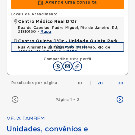
Agende uma consulta
Locais de Atendimento
Centro Médico Real D'Or
Rua do Capelao, Padre Miguel, Rio de Janeiro, RJ,
21810150 •
Mapa
Centro Quinta D'Or - Unidade Quinta Park
Veja mais locais
Rua Almirante Baltazar, Sao Cristovao, Rio de
Janeiro, RJ, 20941150 •
Mapa
Compartilhe este perfil
Resultados por página
10
|
20
|
30
Página 1 - 2
VEJA TAMBÉM
Unidades, convênios e