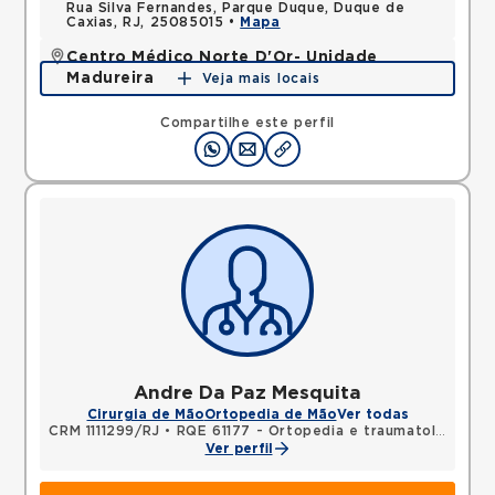
Rua Silva Fernandes, Parque Duque, Duque de
Caxias, RJ, 25085015 •
Mapa
Centro Médico Norte D'Or- Unidade
Madureira
Veja mais locais
Rua Soares Caldeira, Madureira, Rio de Janeiro, RJ,
21351080 •
Mapa
Compartilhe este perfil
Andre Da Paz Mesquita
Cirurgia de Mão
Ortopedia de Mão
Ver todas
CRM 1111299/RJ
•
RQE 61177 - Ortopedia e traumatologia
Ver perfil