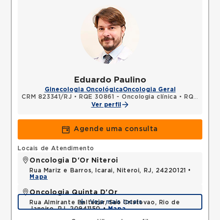
Eduardo Paulino
Ginecologia Oncológica
Oncologia Geral
CRM 823341/RJ
•
RQE 30861 - Oncologia clínica
•
RQE 30862 - Clínica médica
Ver perfil
Agende uma consulta
Locais de Atendimento
Oncologia D'Or Niteroi
Rua Mariz e Barros, Icarai, Niteroi, RJ, 24220121 •
Mapa
Oncologia Quinta D'Or
Veja mais locais
Rua Almirante Baltazar, Sao Cristovao, Rio de
Janeiro, RJ, 20941150 •
Mapa