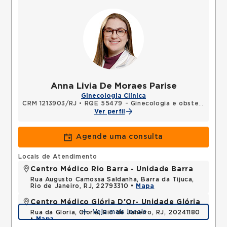
Anna Livia De Moraes Parise
Ginecologia Clínica
CRM 1213903/RJ
•
RQE 55479 - Ginecologia e obstetrícia
Ver perfil
Agende uma consulta
Locais de Atendimento
Centro Médico Rio Barra - Unidade Barra
Rua Augusto Camossa Saldanha, Barra da Tijuca,
Rio de Janeiro, RJ, 22793310 •
Mapa
Centro Médico Glória D'Or- Unidade Glória
Veja mais locais
Rua da Gloria, Gloria, Rio de Janeiro, RJ, 20241180
•
Mapa