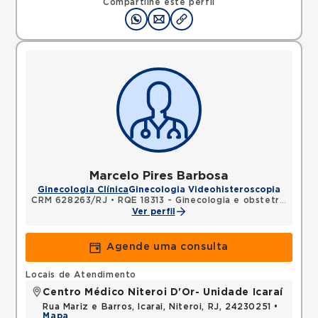
Compartilhe este perfil
Marcelo Pires Barbosa
Ginecologia Clínica
Ginecologia Videohisteroscopia
CRM 628263/RJ
•
RQE 18313 - Ginecologia e obstetrícia
•
RQ
Ver perfil
Agende uma consulta
Locais de Atendimento
Centro Médico Niteroi D'Or- Unidade Icaraí
Rua Mariz e Barros, Icarai, Niteroi, RJ, 24230251 •
Mapa