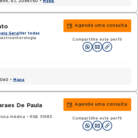
neiro, RJ, 20941150 •
Mapa
Agende uma consulta
nto
gia Geral
Ver todas
astroenterologia
Compartilhe este perfil
1040 •
Mapa
Agende uma consulta
raes De Paula
ínica médica
•
RQE 51985 - Gastroenterologia
Compartilhe este perfil