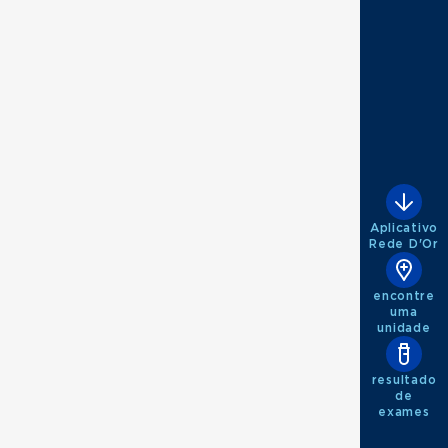
Aplicativo
Rede D'Or
encontre
uma
unidade
resultado
de
exames