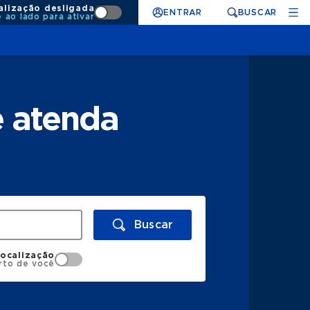
alização desligada
ENTRAR
BUSCAR
e ao lado para ativar
e atenda
Buscar
localização
rto de você