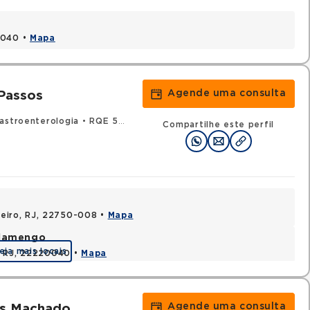
1040 •
Mapa
Agende uma consulta
 Passos
astroenterologia
•
RQE 52249 - Clínica médica
Compartilhe este perfil
aneiro, RJ, 22750-008 •
Mapa
Flamengo
eja mais locais
, RJ, 22220040 •
Mapa
Agende uma consulta
es Machado