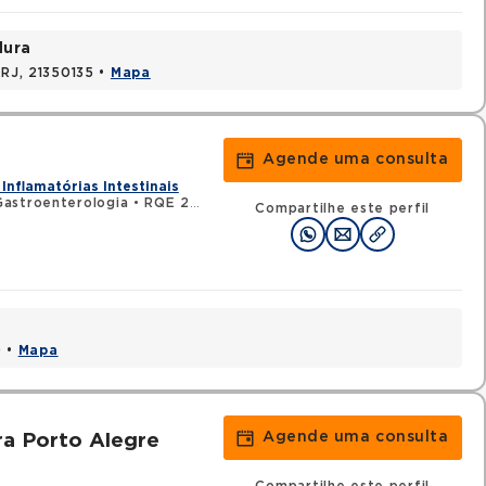
dura
 RJ, 21350135 •
Mapa
Agende uma consulta
Inflamatórias Intestinais
astroenterologia
•
RQE 23975 - Clínica médica
Compartilhe este perfil
0 •
Mapa
Agende uma consulta
ra Porto Alegre