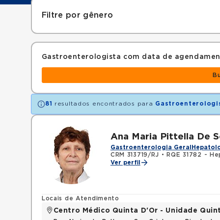
Filtre por gênero
Gastroenterologista com data de agendamen
B
81
resultados encontrados para
Gastroenterologi
Ana Maria Pittella De 
Gastroenterologia Geral
Hepatolo
CRM 313719/RJ
•
RQE 31782 - He
Ver perfil
Locais de Atendimento
Centro Médico Quinta D'Or - Unidade Quin