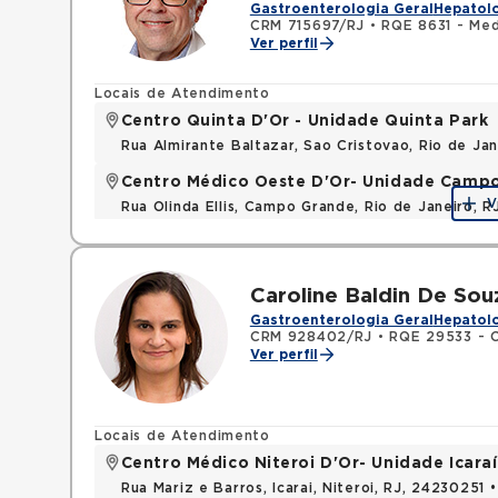
Gastroenterologia Geral
Hepatolo
CRM 715697/RJ
•
RQE 8631 - Med
Ver perfil
Locais de Atendimento
Centro Quinta D'Or - Unidade Quinta Park
Rua Almirante Baltazar, Sao Cristovao, Rio de Ja
Centro Médico Oeste D'Or- Unidade Camp
V
Rua Olinda Ellis, Campo Grande, Rio de Janeiro, 
Caroline Baldin De Sou
Gastroenterologia Geral
Hepatolo
CRM 928402/RJ
•
RQE 29533 - C
Ver perfil
Locais de Atendimento
Centro Médico Niteroi D'Or- Unidade Icaraí
Rua Mariz e Barros, Icarai, Niteroi, RJ, 24230251 