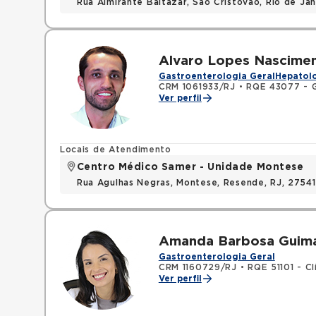
Rua Almirante Baltazar, Sao Cristovao, Rio de Ja
Alvaro Lopes Nascime
Gastroenterologia Geral
Hepatolo
CRM 1061933/RJ
•
RQE 43077 - G
Ver perfil
Locais de Atendimento
Centro Médico Samer - Unidade Montese
Rua Agulhas Negras, Montese, Resende, RJ, 2754
Amanda Barbosa Guima
Gastroenterologia Geral
CRM 1160729/RJ
•
RQE 51101 - Cl
Ver perfil