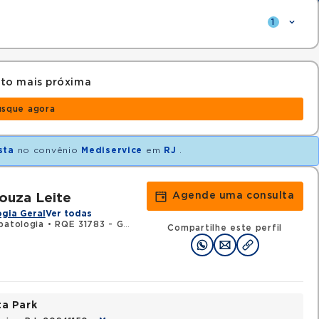
1
to mais próxima
usque agora
sta
no convênio
Mediservice
em
RJ
.
Agende uma consulta
Souza Leite
gia Geral
Ver todas
patologia
•
RQE 31783 - Gastroenterologia
•
RQE 32357 - Clínica 
Compartilhe este perfil
ta Park