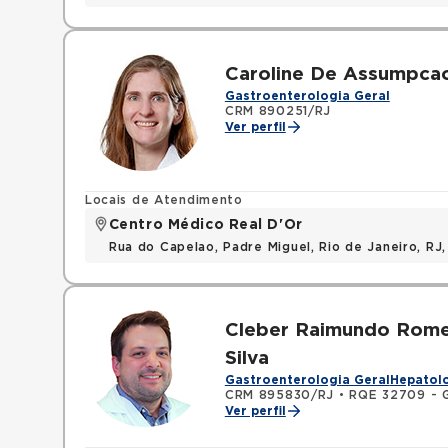
Caroline De Assumpcao
Gastroenterologia Geral
CRM 890251/RJ
Ver perfil
Locais de Atendimento
Centro Médico Real D'Or
Rua do Capelao, Padre Miguel, Rio de Janeiro, RJ
Cleber Raimundo Rome
Silva
Gastroenterologia Geral
Hepatolo
CRM 895830/RJ
•
RQE 32709 - G
Ver perfil