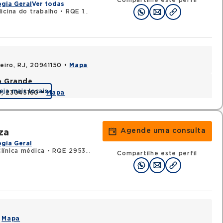
Compartilhe este perfil
gia Geral
Ver todas
icina do trabalho
•
RQE 15771 - Gastroenterologia
neiro, RJ, 20941150 •
Mapa
o Grande
eja mais locais
RJ, 23045160 •
Mapa
Agende uma consulta
za
gia Geral
línica médica
•
RQE 29534 - Gastroenterologia
Compartilhe este perfil
•
Mapa