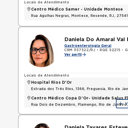
Locais de Atendimento
Centro Médico Samer - Unidade Montese
Rua Agulhas Negras, Montese, Resende, RJ, 2754
Daniela Do Amaral Val
Gastroenterologia Geral
CRM 1137522/RJ
•
RQE 52215 - G
Ver perfil
Locais de Atendimento
Hospital Rios D'Or
Estrada dos Três Rios, 1366, Freguesia, Rio de J
Centro Médico Copa D'Or- Unidade Salus 
V
Rua Dois de Dezembro, Flamengo, Rio de Janeiro
Daniela Tavares Estev