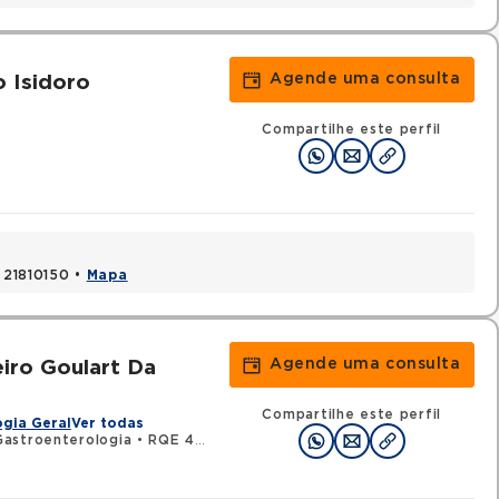
Agende uma consulta
 Isidoro
Compartilhe este perfil
, 21810150 •
Mapa
Agende uma consulta
iro Goulart Da
Compartilhe este perfil
gia Geral
Ver todas
astroenterologia
•
RQE 47754 - Endoscopia