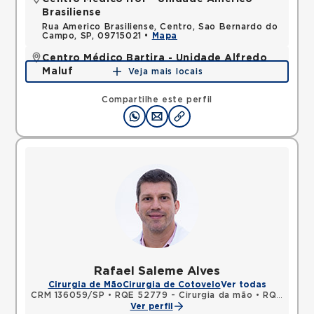
Brasiliense
Rua Americo Brasiliense, Centro, Sao Bernardo do
Campo, SP, 09715021 •
Mapa
Centro Médico Bartira - Unidade Alfredo
Maluf
Veja mais locais
Avenida Alfredo Maluf, Jardim Santo Antonio,
Santo Andre, SP, 09240410 •
Mapa
Compartilhe este perfil
Rafael Saleme Alves
Cirurgia de Mão
Cirurgia de Cotovelo
Ver todas
CRM 136059/SP
•
RQE 52779 - Cirurgia da mão
•
RQE 54652 - Ortopedia e traumatologia
Ver perfil