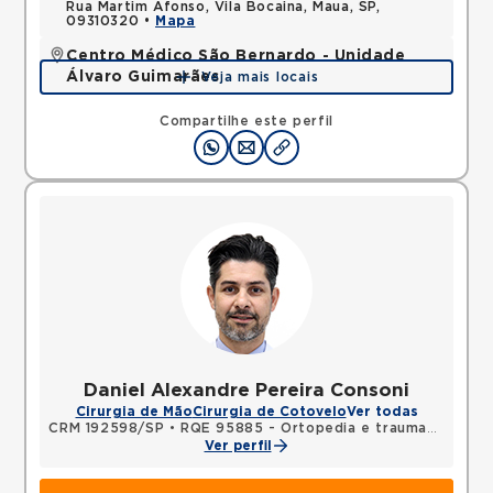
Rua Martim Afonso, Vila Bocaina, Maua, SP,
09310320 •
Mapa
Centro Médico São Bernardo - Unidade
Álvaro Guimarães
Veja mais locais
Avenida Alvaro Guimaraes, Assuncao, Sao Bernardo
do Campo, SP, 09810010 •
Mapa
Compartilhe este perfil
Daniel Alexandre Pereira Consoni
Cirurgia de Mão
Cirurgia de Cotovelo
Ver todas
CRM 192598/SP
•
RQE 95885 - Ortopedia e traumatologia
Ver perfil