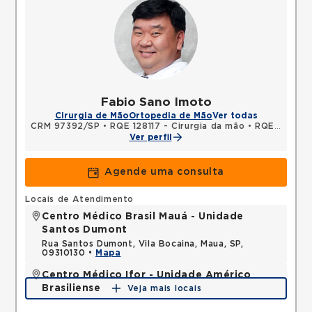
Fabio Sano Imoto
Cirurgia de Mão
Ortopedia de Mão
Ver todas
CRM 97392/SP
•
RQE 128117 - Cirurgia da mão
•
RQE 128118 - Ortopedia e traumatologia
Ver perfil
Agende uma consulta
Locais de Atendimento
Centro Médico Brasil Mauá - Unidade
Santos Dumont
Rua Santos Dumont, Vila Bocaina, Maua, SP,
09310130 •
Mapa
Centro Médico Ifor - Unidade Américo
Brasiliense
Veja mais locais
Rua Americo Brasiliense, Centro, Sao Bernardo do
Campo, SP, 09715021 •
Mapa