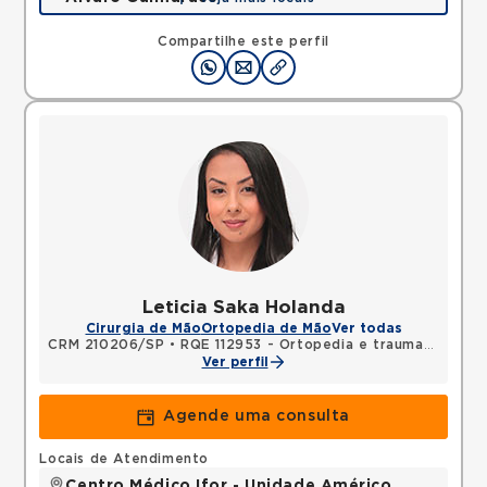
Avenida Alvaro Guimaraes, Assuncao, Sao Bernardo
do Campo, SP, 09810010 •
Mapa
Compartilhe este perfil
Leticia Saka Holanda
Cirurgia de Mão
Ortopedia de Mão
Ver todas
CRM 210206/SP
•
RQE 112953 - Ortopedia e traumatologia
Ver perfil
Agende uma consulta
Locais de Atendimento
Centro Médico Ifor - Unidade Américo