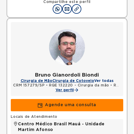
Compartilhe este perfil
Bruno Gianordoli Biondi
Cirurgia de Mão
Cirurgia de Cotovelo
Ver todas
CRM 157279/SP
•
RQE 132220 - Cirurgia da mão
•
RQE 142332 - Ortopedia e traumatologia
Ver perfil
Agende uma consulta
Locais de Atendimento
Centro Médico Brasil Mauá - Unidade
Martim Afonso