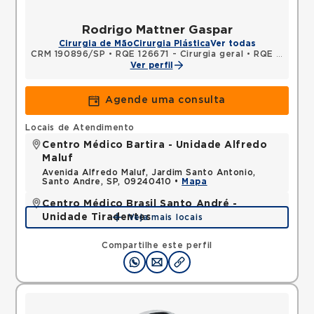
Rodrigo Mattner Gaspar
Cirurgia de Mão
Cirurgia Plástica
Ver todas
CRM 190896/SP
•
RQE 126671 - Cirurgia geral
•
RQE 126672 - Cirurgia plástica
Ver perfil
Agende uma consulta
Locais de Atendimento
Centro Médico Bartira - Unidade Alfredo
Maluf
Avenida Alfredo Maluf, Jardim Santo Antonio,
Santo Andre, SP, 09240410 •
Mapa
Centro Médico Brasil Santo André -
Unidade Tiradentes
Veja mais locais
Rua Tiradentes, Vila Dora, Santo Andre, SP,
09030560 •
Mapa
Compartilhe este perfil