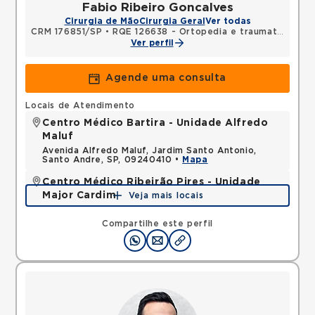
Fabio Ribeiro Goncalves
Cirurgia de Mão
Cirurgia Geral
Ver todas
CRM 176851/SP
•
RQE 126638 - Ortopedia e traumatologia
Ver perfil
Agende uma consulta
Locais de Atendimento
Centro Médico Bartira - Unidade Alfredo
Maluf
Avenida Alfredo Maluf, Jardim Santo Antonio,
Santo Andre, SP, 09240410 •
Mapa
Centro Médico Ribeirão Pires - Unidade
Major Cardim
Veja mais locais
Rua Major Cardim, Suissa, Ribeirao Pires, SP,
09424250 •
Mapa
Compartilhe este perfil