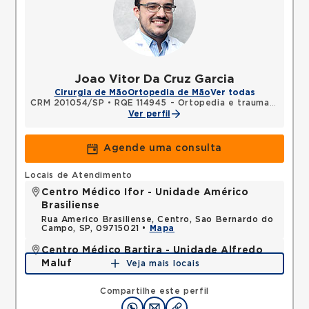
Joao Vitor Da Cruz Garcia
Cirurgia de Mão
Ortopedia de Mão
Ver todas
CRM 201054/SP
•
RQE 114945 - Ortopedia e traumatologia
Ver perfil
Agende uma consulta
Locais de Atendimento
Centro Médico Ifor - Unidade Américo
Brasiliense
Rua Americo Brasiliense, Centro, Sao Bernardo do
Campo, SP, 09715021 •
Mapa
Centro Médico Bartira - Unidade Alfredo
Maluf
Veja mais locais
Avenida Alfredo Maluf, Jardim Santo Antonio,
Santo Andre, SP, 09240410 •
Mapa
Compartilhe este perfil