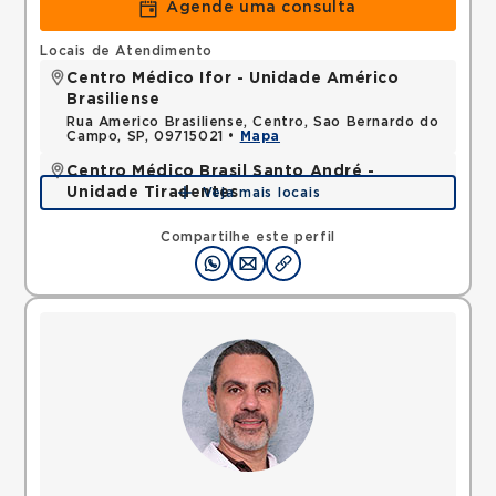
Agende uma consulta
Locais de Atendimento
Centro Médico Ifor - Unidade Américo
Brasiliense
Rua Americo Brasiliense, Centro, Sao Bernardo do
Campo, SP, 09715021 •
Mapa
Centro Médico Brasil Santo André -
Unidade Tiradentes
Veja mais locais
Rua Tiradentes, Vila Dora, Santo Andre, SP,
09030560 •
Mapa
Compartilhe este perfil