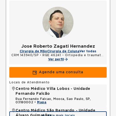
Jose Roberto Zagati Hernandez
Cirurgia de Mão
Cirurgia de Coluna
Ver todas
CRM 143940/SP
•
RQE 46241 - Ortopedia e traumatologia
Ver perfil
Agende uma consulta
Locais de Atendimento
Centro Médico Villa Lobos - Unidade
Fernando Falcão
Rua Fernando Falcao, Mooca, Sao Paulo, SP,
03180002 •
Mapa
Centro Médico São Bernardo - Unidade
Álvaro Guimarães
Veja mais locais