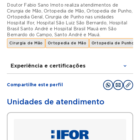
Doutor Fabio Sano Imoto realiza atendimentos de
Cirurgia de Mão
,
Ortopedia de Mão
,
Ortopedia de Punho
,
Ortopedia Geral
,
Cirurgia de Punho
nas unidades
Hospital Ifor
,
Hospital São Luiz São Bernardo
,
Hospital
Brasil Santo André
e
Hospital Brasil Mauá
em
São
Bernardo do Campo
,
Santo André
e
Mauá
.
Cirurgia de Mão
Ortopedia de Mão
Ortopedia de Punho
Experiência e certificações
Graduações
Compartilhe este perfil
Residência em cirurgia da mão e
microcirurgia no instituto de ortopedia e
Unidades de atendimento
traumatologia do hospital das clínicas da
faculdade de medicina de São Paulo
(IOTHCFMUSP)
Residência em ortopedia e traumatologia
no IOTHCFMUSP