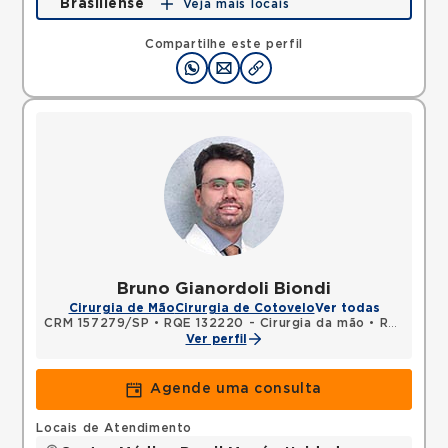
Brasiliense
Veja mais locais
Rua Americo Brasiliense, Centro, Sao Bernardo do
Campo, SP, 09715021 •
Mapa
Compartilhe este perfil
Bruno Gianordoli Biondi
Cirurgia de Mão
Cirurgia de Cotovelo
Ver todas
CRM 157279/SP
•
RQE 132220 - Cirurgia da mão
•
RQE 142332 - Ortopedia e traumatologia
Ver perfil
Agende uma consulta
Locais de Atendimento