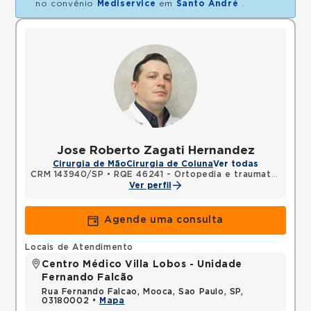
no convênio
Mediservice
em
Santo André
.
Jose Roberto Zagati Hernandez
Cirurgia de Mão
Cirurgia de Coluna
Ver todas
CRM 143940/SP
•
RQE 46241 - Ortopedia e traumatologia
Ver perfil
Agende uma consulta
Locais de Atendimento
Centro Médico Villa Lobos - Unidade
Fernando Falcão
Rua Fernando Falcao, Mooca, Sao Paulo, SP,
03180002 •
Mapa