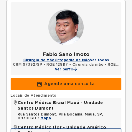
Fabio Sano Imoto
Cirurgia de Mão
Ortopedia de Mão
Ver todas
CRM 97392/SP
•
RQE 128117 - Cirurgia da mão
•
RQE 128118 - Ortopedia e traumatologia
Ver perfil
Agende uma consulta
Locais de Atendimento
Centro Médico Brasil Mauá - Unidade
Santos Dumont
Rua Santos Dumont, Vila Bocaina, Maua, SP,
09310130 •
Mapa
Centro Médico Ifor - Unidade Américo