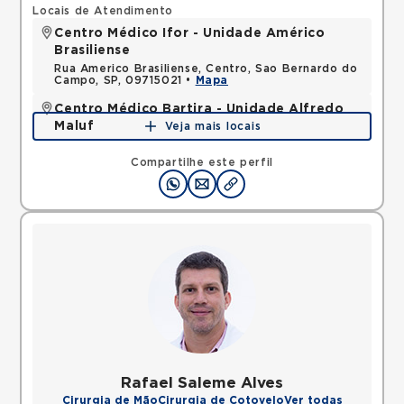
Locais de Atendimento
Centro Médico Ifor - Unidade Américo
Brasiliense
Rua Americo Brasiliense, Centro, Sao Bernardo do
Campo, SP, 09715021 •
Mapa
Centro Médico Bartira - Unidade Alfredo
Maluf
Veja mais locais
Avenida Alfredo Maluf, Jardim Santo Antonio,
Santo Andre, SP, 09240410 •
Mapa
Compartilhe este perfil
Rafael Saleme Alves
Cirurgia de Mão
Cirurgia de Cotovelo
Ver todas