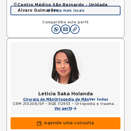
Centro Médico São Bernardo - Unidade
Álvaro Guimarães
Veja mais locais
Avenida Alvaro Guimaraes, Assuncao, Sao Bernardo
do Campo, SP, 09810010 •
Mapa
Compartilhe este perfil
Leticia Saka Holanda
Cirurgia de Mão
Ortopedia de Mão
Ver todas
CRM 210206/SP
•
RQE 112953 - Ortopedia e traumatologia
Ver perfil
Agende uma consulta