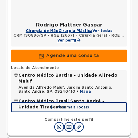
Rodrigo Mattner Gaspar
Cirurgia de Mão
Cirurgia Plástica
Ver todas
CRM 190896/SP
•
RQE 126671 - Cirurgia geral
•
RQE 126672 - Cirurgia plástica
Ver perfil
Agende uma consulta
Locais de Atendimento
Centro Médico Bartira - Unidade Alfredo
Maluf
Avenida Alfredo Maluf, Jardim Santo Antonio,
Santo Andre, SP, 09240410 •
Mapa
Centro Médico Brasil Santo André -
Unidade Tiradentes
Veja mais locais
Rua Tiradentes, Vila Dora, Santo Andre, SP,
09030560 •
Mapa
Compartilhe este perfil