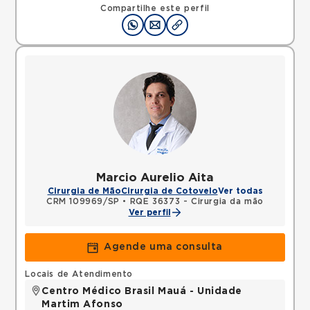
Santo Andre, SP, 09240410 •
Mapa
Compartilhe este perfil
Marcio Aurelio Aita
Cirurgia de Mão
Cirurgia de Cotovelo
Ver todas
CRM 109969/SP
•
RQE 36373 - Cirurgia da mão
Ver perfil
Agende uma consulta
Locais de Atendimento
Centro Médico Brasil Mauá - Unidade
Martim Afonso