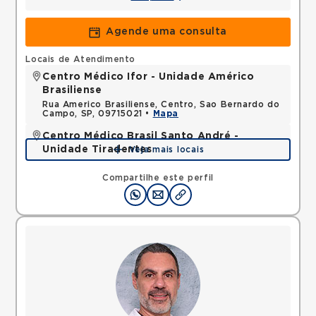
Agende uma consulta
Locais de Atendimento
Centro Médico Ifor - Unidade Américo
Brasiliense
Rua Americo Brasiliense, Centro, Sao Bernardo do
Campo, SP, 09715021 •
Mapa
Centro Médico Brasil Santo André -
Unidade Tiradentes
Veja mais locais
Rua Tiradentes, Vila Dora, Santo Andre, SP,
09030560 •
Mapa
Compartilhe este perfil