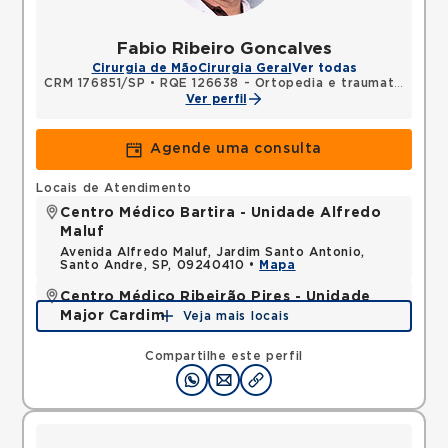
Fabio Ribeiro Goncalves
Cirurgia de Mão
Cirurgia Geral
Ver todas
CRM 176851/SP
•
RQE 126638 - Ortopedia e traumatologia
Ver perfil
Agende uma consulta
Locais de Atendimento
Centro Médico Bartira - Unidade Alfredo
Maluf
Avenida Alfredo Maluf, Jardim Santo Antonio,
Santo Andre, SP, 09240410 •
Mapa
Centro Médico Ribeirão Pires - Unidade
Major Cardim
Veja mais locais
Rua Major Cardim, Suissa, Ribeirao Pires, SP,
09424250 •
Mapa
Compartilhe este perfil