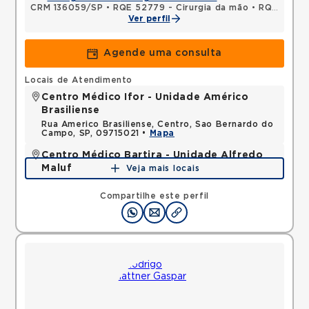
CRM 136059/SP
•
RQE 52779 - Cirurgia da mão
•
RQE 54652 - Ortopedia e traumatologia
Ver perfil
Agende uma consulta
Locais de Atendimento
Centro Médico Ifor - Unidade Américo
Brasiliense
Rua Americo Brasiliense, Centro, Sao Bernardo do
Campo, SP, 09715021 •
Mapa
Centro Médico Bartira - Unidade Alfredo
Maluf
Veja mais locais
Avenida Alfredo Maluf, Jardim Santo Antonio,
Santo Andre, SP, 09240410 •
Mapa
Compartilhe este perfil