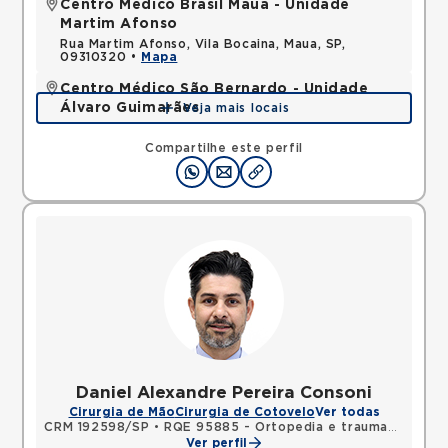
Centro Médico Brasil Mauá - Unidade
Martim Afonso
Rua Martim Afonso, Vila Bocaina, Maua, SP,
09310320 •
Mapa
Centro Médico São Bernardo - Unidade
Álvaro Guimarães
Veja mais locais
Avenida Alvaro Guimaraes, Assuncao, Sao Bernardo
do Campo, SP, 09810010 •
Mapa
Compartilhe este perfil
Daniel Alexandre Pereira Consoni
Cirurgia de Mão
Cirurgia de Cotovelo
Ver todas
CRM 192598/SP
•
RQE 95885 - Ortopedia e traumatologia
Ver perfil