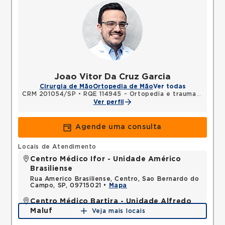
Joao Vitor Da Cruz Garcia
Cirurgia de Mão
Ortopedia de Mão
Ver todas
CRM 201054/SP
•
RQE 114945 - Ortopedia e traumatologia
Ver perfil
Agende uma consulta
Locais de Atendimento
Centro Médico Ifor - Unidade Américo
Brasiliense
Rua Americo Brasiliense, Centro, Sao Bernardo do
Campo, SP, 09715021 •
Mapa
Centro Médico Bartira - Unidade Alfredo
Maluf
Veja mais locais
Avenida Alfredo Maluf, Jardim Santo Antonio,