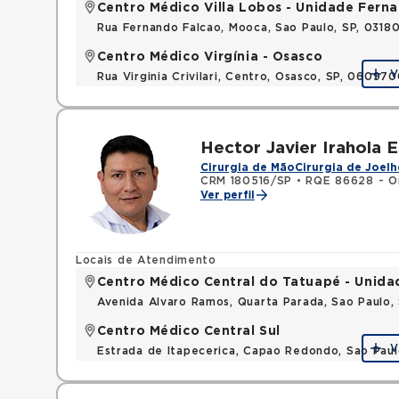
Centro Médico Villa Lobos - Unidade Fern
Rua Fernando Falcao, Mooca, Sao Paulo, SP, 031
Centro Médico Virgínia - Osasco
V
Rua Virginia Crivilari, Centro, Osasco, SP, 06097
Hector Javier Irahola 
Cirurgia de Mão
Cirurgia de Joelh
CRM 180516/SP
•
RQE 86628 - Or
Ver perfil
Locais de Atendimento
Centro Médico Central do Tatuapé - Unida
Avenida Alvaro Ramos, Quarta Parada, Sao Paulo
Centro Médico Central Sul
V
Estrada de Itapecerica, Capao Redondo, Sao Pau