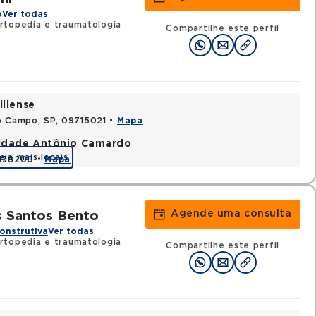
o
Ver todas
rtopedia e traumatologia
•
RQE 73892 - Cirurgia da mão
Compartilhe este perfil
iliense
o Campo, SP, 09715021 •
Mapa
nidade Antônio Camardo
eja mais locais
3178200 •
Mapa
Agende uma consulta
s Santos Bento
onstrutiva
Ver todas
rtopedia e traumatologia
•
RQE 27769 - Cirurgia da mão
Compartilhe este perfil