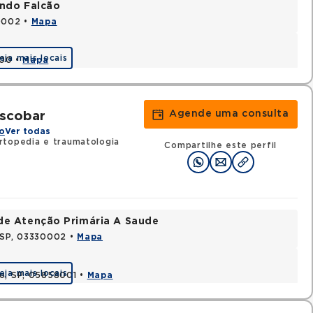
ando Falcão
80002 •
Mapa
eja mais locais
000 •
Mapa
Agende uma consulta
Escobar
o
Ver todas
topedia e traumatologia
Compartilhe este perfil
de Atenção Primária A Saude
, SP, 03330002 •
Mapa
eja mais locais
lo, SP, 05858001 •
Mapa