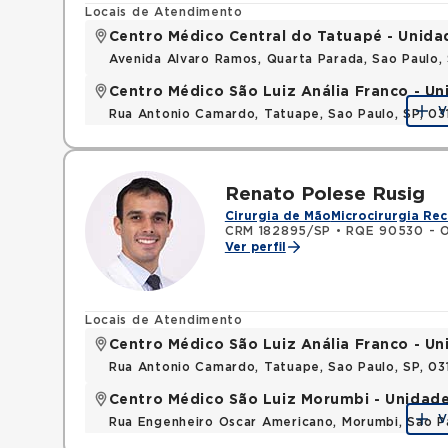
Locais de Atendimento
Centro Médico Central do Tatuapé - Unida
Avenida Alvaro Ramos, Quarta Parada, Sao Paulo
Centro Médico São Luiz Anália Franco - U
V
Rua Antonio Camardo, Tatuape, Sao Paulo, SP, 0
Renato Polese Rusig
Cirurgia de Mão
Microcirurgia Rec
CRM 182895/SP
•
RQE 90530 - O
Ver perfil
Locais de Atendimento
Centro Médico São Luiz Anália Franco - U
Rua Antonio Camardo, Tatuape, Sao Paulo, SP, 0
Centro Médico São Luiz Morumbi - Unidad
V
Rua Engenheiro Oscar Americano, Morumbi, Sao P