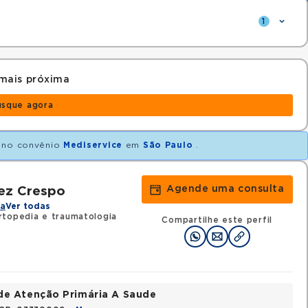
1
mais próxima
usque agora
no convênio
Mediservice
em
São Paulo
.
Agende uma consulta
ez Crespo
na
Ver todas
topedia e traumatologia
Compartilhe este perfil
de Atenção Primária A Saude