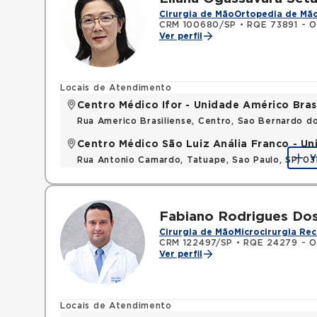
Cirurgia de Mão
Ortopedia de Mã
CRM 100680/SP
•
RQE 73891 - O
Ver perfil
Locais de Atendimento
Centro Médico Ifor - Unidade Américo Bras
Rua Americo Brasiliense, Centro, Sao Bernardo d
Centro Médico São Luiz Anália Franco - U
V
Rua Antonio Camardo, Tatuape, Sao Paulo, SP, 0
Fabiano Rodrigues Do
Cirurgia de Mão
Microcirurgia Rec
CRM 122497/SP
•
RQE 24279 - O
Ver perfil
Locais de Atendimento