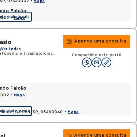
, SP, 03330002 •
Mapa
ando Falcão
eja mais locais
80002 •
Mapa
Agende uma consulta
asio
o
Ver todas
rtopedia e traumatologia
•
RQE 136232 - Cirurgia da mão
Compartilhe este perfil
ando Falcão
80002 •
Mapa
eja mais locais
ambore, Barueri, SP, 06460040 •
Mapa
Agende uma consulta
ni