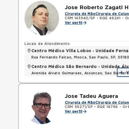
Jose Roberto Zagati 
Cirurgia de Mão
Cirurgia de Colu
CRM 143940/SP
•
RQE 46241 - O
Ver perfil
Locais de Atendimento
Centro Médico Villa Lobos - Unidade Fern
Rua Fernando Falcao, Mooca, Sao Paulo, SP, 031
Centro Médico São Bernardo - Unidade Ál
V
Avenida Alvaro Guimaraes, Assuncao, Sao Bernar
Jose Tadeu Aguera
Cirurgia de Mão
Cirurgia de Colu
CRM 59271/SP
•
RQE 18766 - Ort
Ver perfil