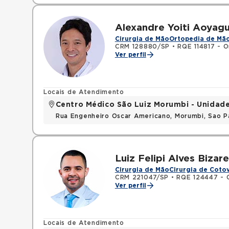
Alexandre Yoiti Aoyagu
Cirurgia de Mão
Ortopedia de Mã
CRM 128880/SP
•
RQE 114817 - O
Ver perfil
Locais de Atendimento
Centro Médico São Luiz Morumbi - Unidad
Rua Engenheiro Oscar Americano, Morumbi, Sao P
Luiz Felipi Alves Bizare
Cirurgia de Mão
Cirurgia de Coto
CRM 221047/SP
•
RQE 124447 - 
Ver perfil
Locais de Atendimento