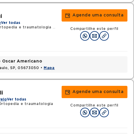
Agende uma consulta
i
o
Ver todas
rtopedia e traumatologia
•
RQE 114818 - Cirurgia da mão
Compartilhe este perfil
e Oscar Americano
aulo, SP, 05673050 •
Mapa
Agende uma consulta
li
velo
Ver todas
Ortopedia e traumatologia
Compartilhe este perfil