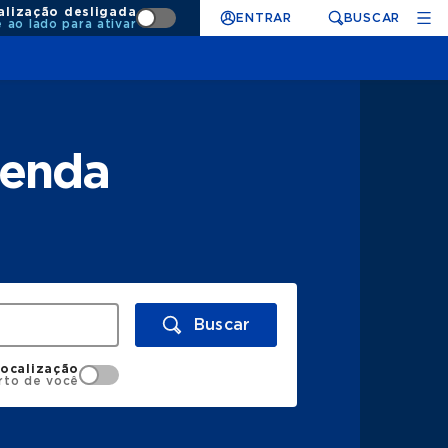
alização desligada
ENTRAR
BUSCAR
e ao lado para ativar
tenda
Buscar
localização
rto de você