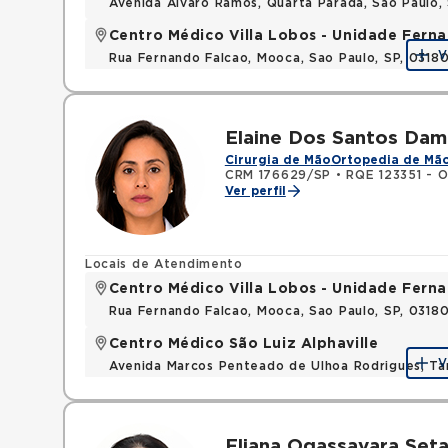
Avenida Alvaro Ramos, Quarta Parada, Sao Paulo
Centro Médico Villa Lobos - Unidade Fern
V
Rua Fernando Falcao, Mooca, Sao Paulo, SP, 031
Elaine Dos Santos Dam
Cirurgia de Mão
Ortopedia de Mã
CRM 176629/SP
•
RQE 123351 - O
Ver perfil
Locais de Atendimento
Centro Médico Villa Lobos - Unidade Fern
Rua Fernando Falcao, Mooca, Sao Paulo, SP, 031
Centro Médico São Luiz Alphaville
V
Avenida Marcos Penteado de Ulhoa Rodrigues, T
Eliana Ogassavara Seta