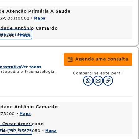
de Atenção Primária A Saude
, SP, 03330002 •
Mapa
nidade Antônio Camardo
eja mais locais
3178200 •
Mapa
Agende uma consulta
onstrutiva
Ver todas
rtopedia e traumatologia
•
RQE 109352 - Cirurgia da mão
Compartilhe este perfil
nidade Antônio Camardo
3178200 •
Mapa
e Oscar Americano
eja mais locais
aulo, SP, 05673050 •
Mapa