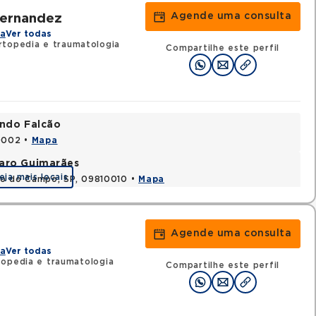
Agende uma consulta
Hernandez
na
Ver todas
rtopedia e traumatologia
Compartilhe este perfil
ando Falcão
80002 •
Mapa
varo Guimarães
eja mais locais
do do Campo, SP, 09810010 •
Mapa
Agende uma consulta
na
Ver todas
opedia e traumatologia
Compartilhe este perfil