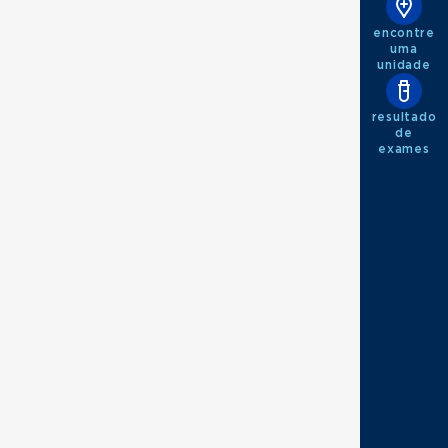
encontre
uma
unidade
resultado
de
exames