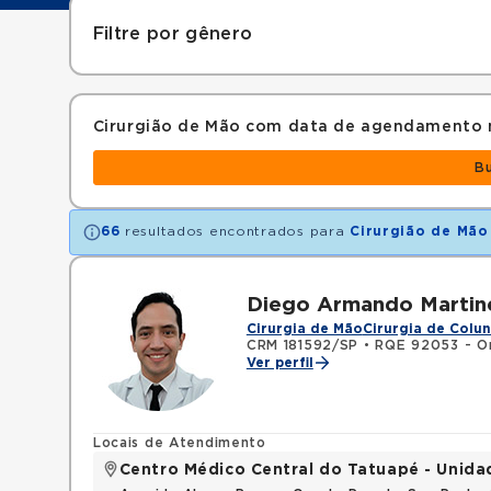
Filtre por gênero
Cirurgião de Mão com data de agendamento 
B
66
resultados encontrados para
Cirurgião de Mão
Diego Armando Martin
Cirurgia de Mão
Cirurgia de Colu
CRM 181592/SP
•
RQE 92053 - Or
Ver perfil
Locais de Atendimento
Centro Médico Central do Tatuapé - Unida