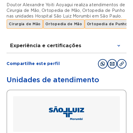
Doutor Alexandre Yoiti Aoyagui realiza atendimentos de
Cirurgia de Mão
,
Ortopedia de Mão
,
Ortopedia de Punho
nas unidades
Hospital São Luiz Morumbi
em
São Paulo
.
Cirurgia de Mão
Ortopedia de Mão
Ortopedia de Punho
Experiência e certificações
Graduações
Compartilhe este perfil
Faculdade de Medicina, residência de
Ortopedia e Traumatologia, especialização
Unidades de atendimento
em Cirurgia da mão e Microcirurgia na
Escola Paulista de Medicina UNIFESP
Filiações
Sociedade Brasileira de Cirurgia da Mão
Histórico