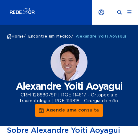
Home
/
Encontre um Médico
/
Alexandre Yoiti Aoyagui
Alexandre Yoiti Aoyagui
CRM 128880/SP | RQE 114817 - Ortopedia e
traumatologia | RQE 114818 - Cirurgia da mão
Agende uma consulta
Sobre Alexandre Yoiti Aoyagui