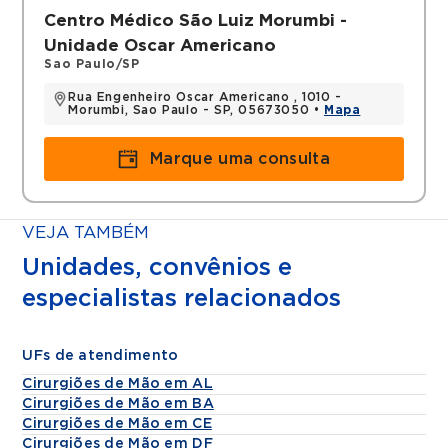
Centro Médico São Luiz Morumbi -
Assistente da residência médica em cirurgia
Unidade Oscar Americano
da mão e microcirurgia no Hospital Santa
Sao Paulo/SP
Marcelina
Participação em congressos e cursos
Rua Engenheiro Oscar Americano , 1010 -
Morumbi, Sao Paulo - SP, 05673050 •
Mapa
internacionais anualmente
Membro da Sociedade Brasileira de Cirurgia
Marque uma consulta
da Mão
VEJA TAMBÉM
Unidades, convênios e
especialistas relacionados
UFs de atendimento
Cirurgiões de Mão em AL
Cirurgiões de Mão em BA
Cirurgiões de Mão em CE
Cirurgiões de Mão em DF