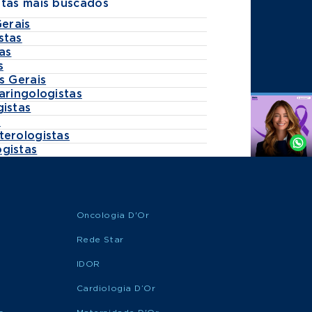
stas mais buscados
Gerais
stas
as
s
s Gerais
aringologistas
gistas
Agende
s
por
terologistas
Whatsapp
gistas
Oncologia D'Or
Rede Star
IDOR
Cardiologia D’Or