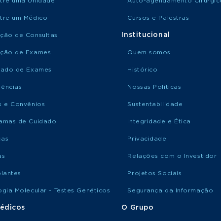
tre uma Unidade
Auto-agendamento Cirúrgic
tre um Médico
Cursos e Palestras
Institucional
ção de Consultas
ção de Exames
Quem somos
tado de Exames
Histórico
ências
Nossas Políticas
s e Convênios
Sustentabilidade
amas de Cuidado
Integridade e Ética
ças
Privacidade
as
Relações com o Investidor
plantes
Projetos Sociais
ogia Molecular - Testes Genéticos
Segurança da Informação
édicos
O Grupo