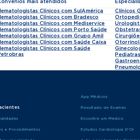
Convênios mais atendidos
Especiali
Hematologistas Clínicos com SulAmérica
Clínicos 
Hematologistas Clínicos com Bradesco
Ortopedi
Hematologistas Clínicos com Mediservice
Urologist
Hematologistas Clínicos com Porto Saúde
Obstetra
Hematologistas Clínicos com Grupo Amil
Cirurgiõe
Hematologistas Clínicos com Saúde Caixa
Otorrinol
Hematologistas Clínicos com Saúde
Ginecolo
Petrobras
Pediatra
Gastroen
Pneumolo
App Médicos
acientes
Resultado de Exames
ialidades
Encontre um Médico
s e Procedimentos
Estudos Cardiologia D'Or