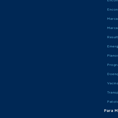
Encon
Encon
Marca
Marca
Resul
Emerg
Plano
Progr
Doen
Vacin
Trans
Patol
Para M