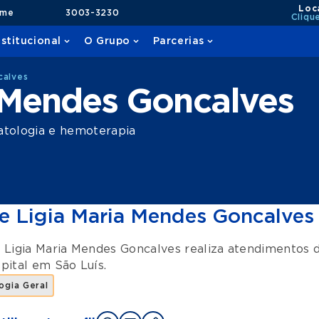
Loc
ame
3003-3230
Cliqu
nstitucional
O Grupo
Parcerias
calves
a Mendes Goncalves
tologia e hemoterapia
e Ligia Maria Mendes Goncalves
 Ligia Maria Mendes Goncalves realiza atendimentos
pital
em
São Luís
.
ogia Geral