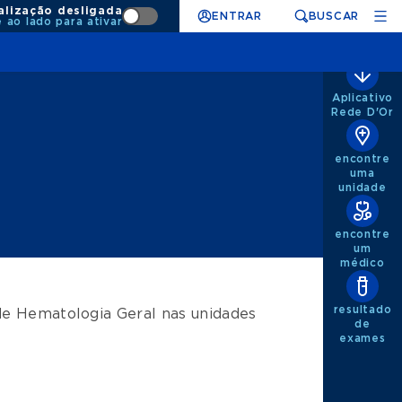
alização desligada
ENTRAR
BUSCAR
e ao lado para ativar
Aplicativo
Rede D'Or
encontre
uma
unidade
encontre
um
médico
resultado
 de
Hematologia Geral
nas unidades
de
exames