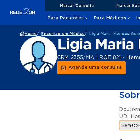
Marcar Consulta
Marcar Ex
Para Pacientes
Para Médicos
I
Home
/
Encontre um Médico
/
Ligia Maria Mendes Gon
Ligia Mari
CRM 2355/MA | RQE 821 - Hema
Agende uma consulta
Sobr
Doutora
UDI Hos
Hematol