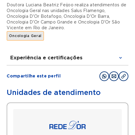
Doutora Luciana Beatriz Feijoo realiza atendimentos de
Oncologia Geral
nas unidades
Salus Flamengo
,
Oncologia D'Or Botafogo
,
Oncologia D'Or Barra
,
Oncologia D'Or Campo Grande
e
Oncologia D'Or São
Vicente
em
Rio de Janeiro
.
Oncologia Geral
Experiência e certificações
Graduações
Compartilhe este perfil
Oncology Observership Program – H Lee
Moffitt Cancer Center Research Institute –
Unidades de atendimento
2002
Oncologia Clínica – Inca 2001
Clínica Médica – Hmsa 1998
Medicina – Universidade Federal Do Rio De
Janeiro- 1995