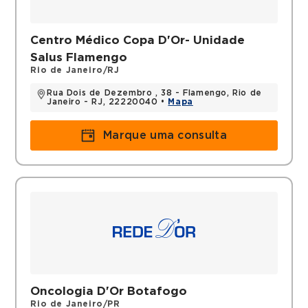
Filiações
Membro European Society Medical
Centro Médico Copa D'Or- Unidade
Oncology – Esmo
Salus Flamengo
Membro International Society Geriatric
Rio de Janeiro/RJ
Oncology - Siog
Rua Dois de Dezembro , 38 - Flamengo, Rio de
Janeiro - RJ, 22220040 •
Mapa
Títulos
Marque uma consulta
Título De Especialista Em Clínica Médica-
Rqe 25554
Título De Especilista Em Oncologia Clínica -
Rqe 25558
Oncologia D'Or Botafogo
Rio de Janeiro/PR