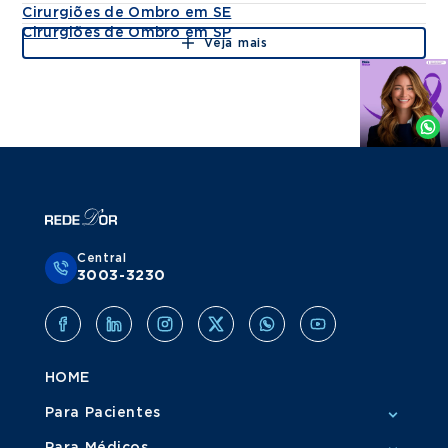
Cirurgiões de Ombro em SE
Cirurgiões de Ombro em SP
Veja mais
Agende
por
Whatsapp
Central
3003-3230
HOME
Para Pacientes