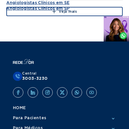
Angiologistas Clínicos em SE
Angiologistas Clínicos em SP
Veja mais
Agende
por
Whatsapp
Central
3003-3230
HOME
Para Pacientes
Para Médicos