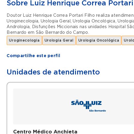
Sobre Luiz Henrique Correa Portari
Doutor Luiz Henrique Correa Portari Filho realiza atendime
Uroginecologia
,
Urologia Geral
,
Urologia Oncológica
,
Urologi
Andrologia
,
Disfunções Miccionais
nas unidades
Hospital Sã
Bernardo
em
São Bernardo do Campo
.
Uroginecologia
Urologia Geral
Urologia Oncológica
Urol
Compartilhe este perfil
Unidades de atendimento
Centro Médico Anchieta