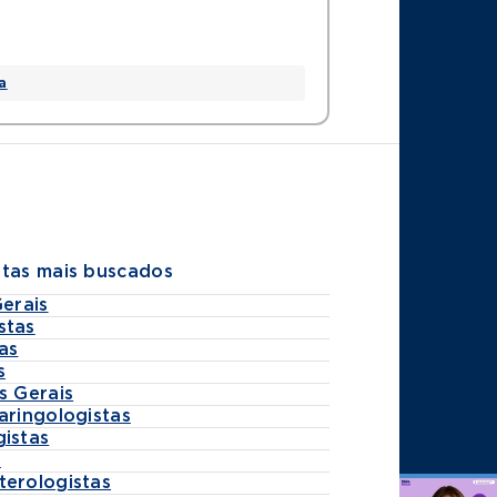
a
stas mais buscados
Gerais
stas
as
s
s Gerais
aringologistas
gistas
s
terologistas