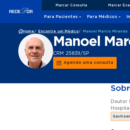
Marcar Consulta
Marcar Ex
Para Pacientes
Para Médicos
I
Home
/
Encontre um Médico
/
Manoel Marcio Miranda
Manoel Mar
CRM 25839/SP
Agende uma consulta
Sobr
Doutor 
Hospita
Gastroen