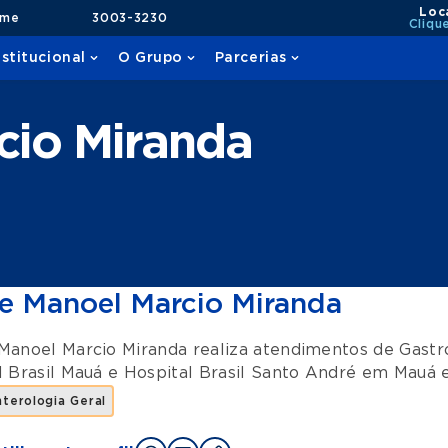
Loc
ame
3003-3230
Cliqu
nstitucional
O Grupo
Parcerias
cio Miranda
e Manoel Marcio Miranda
Manoel Marcio Miranda realiza atendimentos de
Gastr
l Brasil Mauá
e
Hospital Brasil Santo André
em
Mauá
terologia Geral