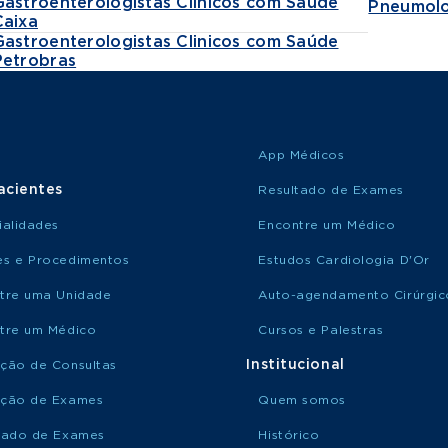
Gastroenterologistas Clinicos com Saúde
Pneumolo
Caixa
Gastroenterologistas Clinicos com Saúde
Petrobras
App Médicos
acientes
Resultado de Exames
ialidades
Encontre um Médico
s e Procedimentos
Estudos Cardiologia D'Or
tre uma Unidade
Auto-agendamento Cirúrgic
tre um Médico
Cursos e Palestras
Institucional
ção de Consultas
ção de Exames
Quem somos
tado de Exames
Histórico