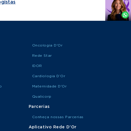
gistas
Agende
por
Whatsapp
Oncologia D'Or
Rede Star
IDOR
Cardiologia D’Or
o
Maternidade D'Or
Qualicorp
Parcerias
Conheça nossas Parcerias
Aplicativo Rede D'Or