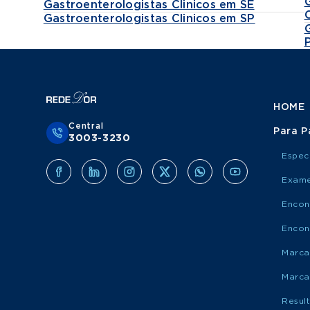
Gastroenterologistas Clinicos em SE
Gastroenterologistas Clinicos em SP
HOME
Central
Para P
3003-3230
Espec
Exame
Encon
Encon
Marca
Marca
Resul