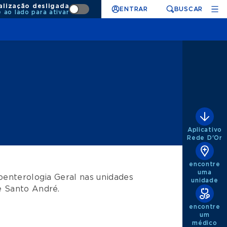
alização desligada
ENTRAR
BUSCAR
e ao lado para ativar
Aplicativo
Rede D'Or
encontre
uma
oenterologia Geral
nas unidades
unidade
e
Santo André
.
encontre
um
médico