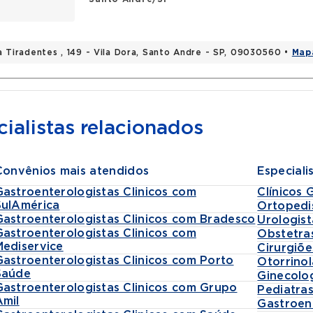
a Tiradentes , 149 - Vila Dora, Santo Andre - SP, 09030560 •
Map
ialistas relacionados
Convênios mais atendidos
Especiali
Gastroenterologistas Clinicos com
Clínicos 
SulAmérica
Ortopedi
Gastroenterologistas Clinicos com Bradesco
Urologist
Gastroenterologistas Clinicos com
Obstetra
Mediservice
Cirurgiõe
Gastroenterologistas Clinicos com Porto
Otorrinol
Saúde
Ginecolo
Gastroenterologistas Clinicos com Grupo
Pediatra
Amil
Gastroen