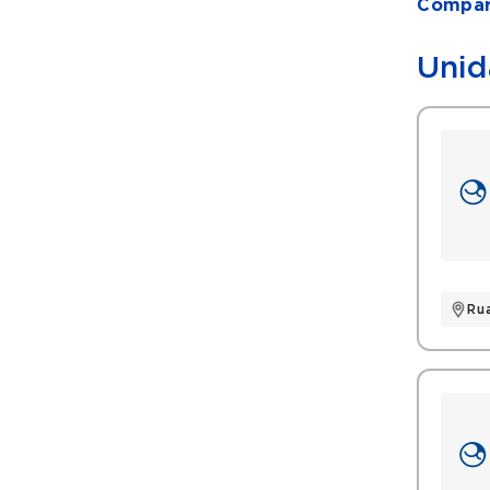
Compart
Unid
Ru