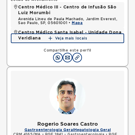
Centro Médico III - Centro de Infusão São
Luiz Morumbi
Avenida Lineu de Paula Machado, Jardim Everest,
Sao Paulo, SP, 05601001 •
Mapa
Centro Médico Santa Isabel - Unidade Dona
Veridiana
Veja mais locais
Rua Dona Veridiana, Vila Buarque, Sao Paulo, SP,
01238010 •
Mapa
Compartilhe este perfil
Rogerio Soares Castro
Gastroenterologia Geral
Hepatologia Geral
CRM 4165/MA
•
RQE 1841 - Gastroenterologia
•
RQE 3471 - Endoscopia