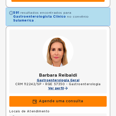
591
resultados encontrados para
Gastroenterologista Clínico
no convênio
Sulamerica
.
Barbara Reibaldi
Gastroenterologia Geral
CRM 112242/SP
•
RQE 57350 - Gastroenterologia
Ver perfil
Agende uma consulta
Locais de Atendimento