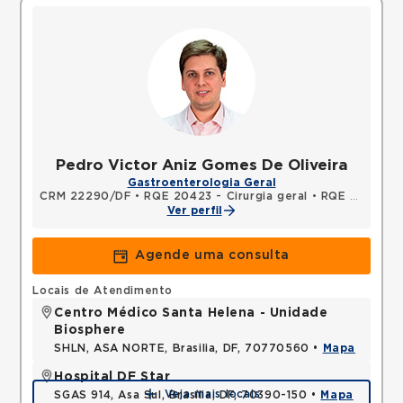
Pedro Victor Aniz Gomes De Oliveira
Gastroenterologia Geral
CRM 22290/DF
•
RQE 20423 - Cirurgia geral
•
RQE 20424 - Endoscopia
Ver perfil
Agende uma consulta
Locais de Atendimento
Centro Médico Santa Helena - Unidade
Biosphere
SHLN, ASA NORTE, Brasilia, DF, 70770560 •
Mapa
Hospital DF Star
Veja mais locais
SGAS 914, Asa Sul, Brasília, DF, 70390-150 •
Mapa