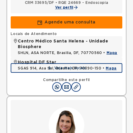
CRM 33695/DF
•
RQE 24669 - Endoscopia
Ver perfil
Agende uma consulta
Locais de Atendimento
Centro Médico Santa Helena - Unidade
Biosphere
SHLN, ASA NORTE, Brasilia, DF, 70770560 •
Mapa
Hospital DF Star
Veja mais locais
SGAS 914, Asa Sul, Brasília, DF, 70390-150 •
Mapa
Compartilhe este perfil