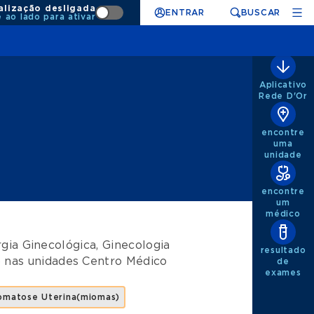
alização desligada
ENTRAR
BUSCAR
e ao lado para ativar
Aplicativo
Rede D'Or
encontre
uma
unidade
encontre
um
médico
rgia Ginecológica
,
Ginecologia
resultado
)
nas unidades
Centro Médico
de
exames
omatose Uterina(miomas)