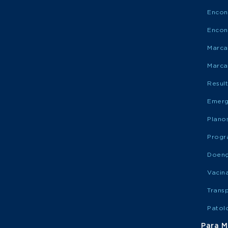
Encon
Encon
Marca
Marca
Resul
Emerg
Plano
Progr
Doen
Vacin
Trans
Patol
Para M