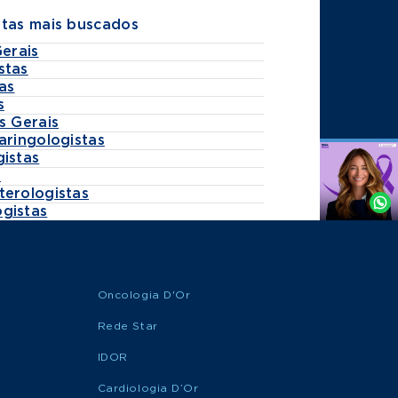
stas mais buscados
Gerais
stas
as
s
s Gerais
aringologistas
gistas
Agende
s
por
terologistas
Whatsapp
gistas
Oncologia D'Or
Rede Star
IDOR
Cardiologia D’Or