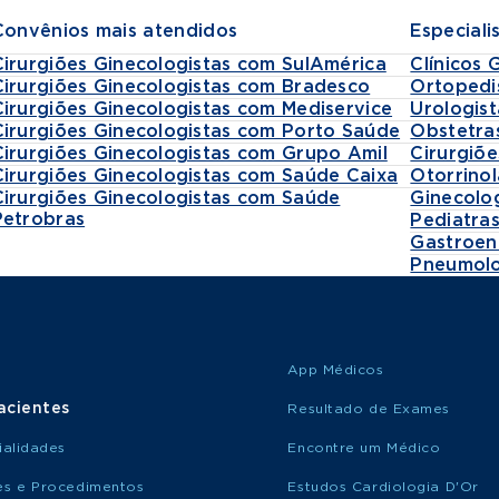
Convênios mais atendidos
Especiali
Cirurgiões Ginecologistas com SulAmérica
Clínicos 
Cirurgiões Ginecologistas com Bradesco
Ortopedi
Cirurgiões Ginecologistas com Mediservice
Urologist
Cirurgiões Ginecologistas com Porto Saúde
Obstetra
Cirurgiões Ginecologistas com Grupo Amil
Cirurgiõe
Cirurgiões Ginecologistas com Saúde Caixa
Otorrinol
Cirurgiões Ginecologistas com Saúde
Ginecolo
Petrobras
Pediatra
Gastroen
Pneumolo
App Médicos
acientes
Resultado de Exames
ialidades
Encontre um Médico
s e Procedimentos
Estudos Cardiologia D'Or