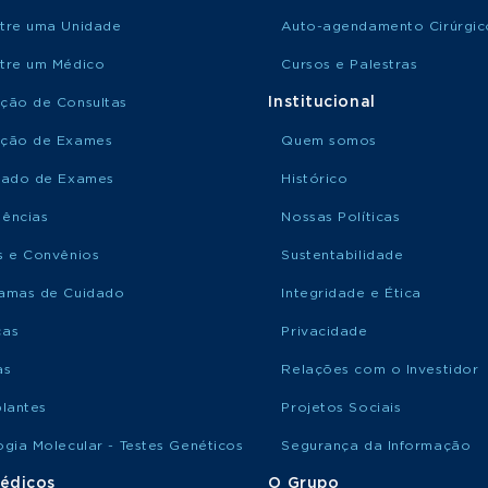
tre uma Unidade
Auto-agendamento Cirúrgic
tre um Médico
Cursos e Palestras
Institucional
ção de Consultas
ção de Exames
Quem somos
tado de Exames
Histórico
ências
Nossas Políticas
s e Convênios
Sustentabilidade
amas de Cuidado
Integridade e Ética
ças
Privacidade
as
Relações com o Investidor
plantes
Projetos Sociais
ogia Molecular - Testes Genéticos
Segurança da Informação
édicos
O Grupo