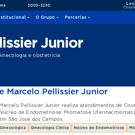
Loc
ame
3003-3230
Cliqu
nstitucional
O Grupo
Parcerias
r
issier Junior
necologia e obstetrícia
e Marcelo Pellissier Junior
Marcelo Pellissier Junior realiza atendimentos de
Ciru
Núcleo de Endometriose
,
Miomatose Uterina(miomas
em
São José dos Campos
.
 Ginecológica
Ginecologia Clínica
Núcleo de Endometriose
Mi