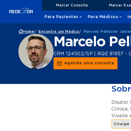
Marcar Consulta
Marcar Ex
Para Pacientes
Para Médicos
I
Home
/
Encontre um Médico
/
Marcelo Pellissier Junio
Marcelo Pell
CRM 124502/SP | RQE 81957 - Gi
Agende uma consulta
Sobr
Doutor 
Clínica
,
Vivalle
Cirurgia