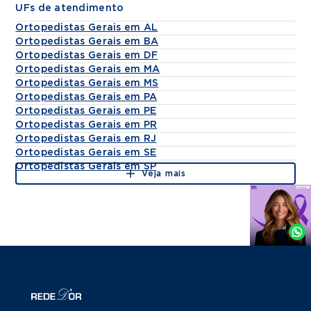
Traumatologia
UFs de atendimento
Real Hospital Português - (10/2020 -
Ortopedistas Gerais em AL
05/2024) Médico Plantonista - Ortopedia e
Ortopedistas Gerais em BA
Traumatologia
Ortopedistas Gerais em DF
APAMI - (07/2021 - 02/2022) Vitória de
Ortopedistas Gerais em MA
Santo Antão Cirurgião do Trauma
Ortopedistas Gerais em MS
Ortopedistas Gerais em PA
ortopédico
Ortopedistas Gerais em PE
Hospital Guararapes - (11/2021 - 02/2022)
Ortopedistas Gerais em PR
Jaboatão dos Guararapes Cirurgião do
Ortopedistas Gerais em RJ
Trauma ortopédico
Ortopedistas Gerais em SE
Santa Casa de Misericórdia do Recife -
Ortopedistas Gerais em SP
Veja mais
(04/2022 - Até o momento) Recife
Cirurgião do Trauma Ortopédico /
Agende
Evolucionista
por
Santa da Casa de Misericórdia do Recife -
Whatsapp
(03/2023 - Até o momento) Recife
Preceptor de Residência Médica
Hospital Regional Dom Moura - (09/2021 -
04/2024) Garanhuns PE Cirurgião
Ortopédico