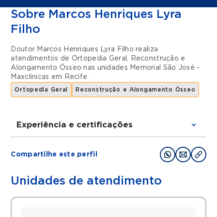
Sobre Marcos Henriques Lyra
Filho
Doutor Marcos Henriques Lyra Filho realiza
atendimentos de
Ortopedia Geral
,
Reconstrução e
Alongamento Ósseo
nas unidades
Memorial São José -
Maxclinicas
em
Recife
.
Ortopedia Geral
Reconstrução e Alongamento Ósseo
Experiência e certificações
Graduações
Compartilhe este perfil
Ortopedia e Traumatologia
Cirurgia do Trauma Ortopédico
Unidades de atendimento
Fixadores externos e Reconstrução Óssea.
Filiações