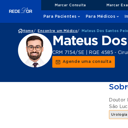
Marcar Consulta
Marcar Ex
Para Pacientes
Para Médicos
I
Home
/
Encontre um Médico
/
Mateus Dos Santos Pei
Mateus Dos
CRM 7154/SE | RQE 4585 - Cirur
Agende uma consulta
Sobr
Doutor 
São Luc
Urologia