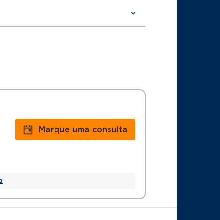
ipe
ão Paulo
Marque uma consulta
a