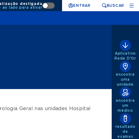
alização desligada
ENTRAR
BUSCAR
e ao lado para ativar
Aplicativo
Rede D'Or
encontre
uma
unidade
encontre
um
rologia Geral
nas unidades
Hospital
médico
resultado
de
exames