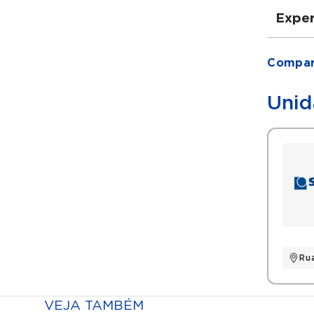
Exper
Grad
Compart
Gra
Unid
Histó
Res
Res
Ru
VEJA TAMBÉM