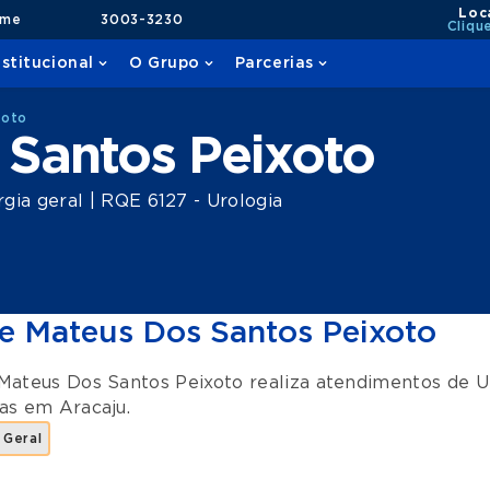
Loc
ame
3003-3230
Cliqu
nstitucional
O Grupo
Parcerias
xoto
 Santos Peixoto
gia geral | RQE 6127 - Urologia
e Mateus Dos Santos Peixoto
Mateus Dos Santos Peixoto realiza atendimentos de
U
as
em
Aracaju
.
 Geral