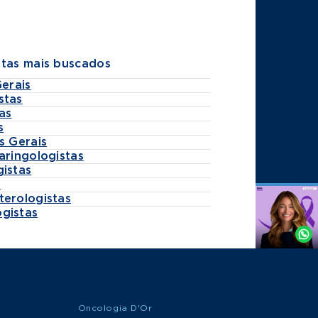
stas mais buscados
Gerais
stas
as
s
s Gerais
aringologistas
gistas
s
terologistas
Agende
gistas
por
Whatsapp
Oncologia D'Or