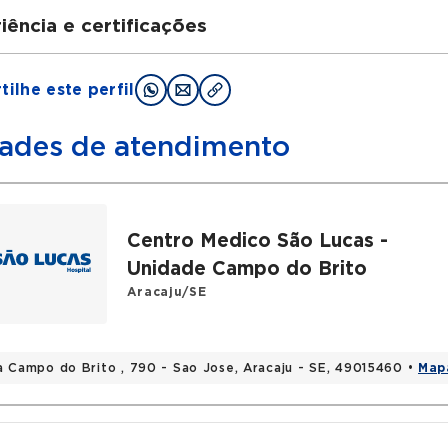
iência e certificações
uações
ilhe este perfil
duação em Medicina pela Universidade Federal de Serg
ades de atendimento
rico
idência em Cirurgia Geral pelo Hospital Ipiranga (SP)
idência em Urologia pela Beneficência Portuguesa de S
Centro Medico São Lucas -
Unidade Campo do Brito
Aracaju/SE
a Campo do Brito , 790 - Sao Jose, Aracaju - SE, 49015460 •
Map