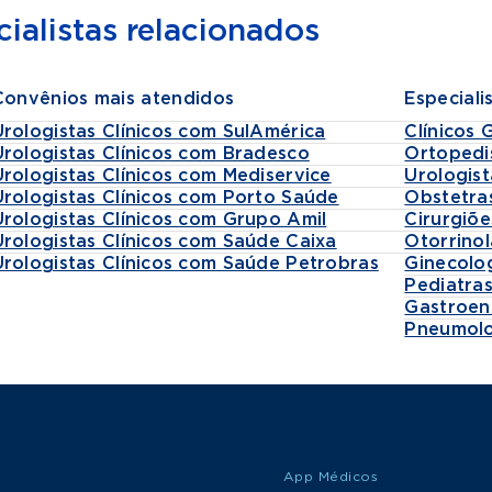
ialistas relacionados
Convênios mais atendidos
Especiali
Urologistas Clínicos com SulAmérica
Clínicos 
Urologistas Clínicos com Bradesco
Ortopedi
Urologistas Clínicos com Mediservice
Urologist
Urologistas Clínicos com Porto Saúde
Obstetra
Urologistas Clínicos com Grupo Amil
Cirurgiõe
Urologistas Clínicos com Saúde Caixa
Otorrinol
Urologistas Clínicos com Saúde Petrobras
Ginecolo
Pediatra
Gastroen
Pneumolo
App Médicos