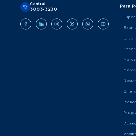
Central
Para P
3003-3230
Espec
Exame
Encon
Encon
Marca
Marca
Resul
Emerg
Plano
Progr
Doen
Vacin