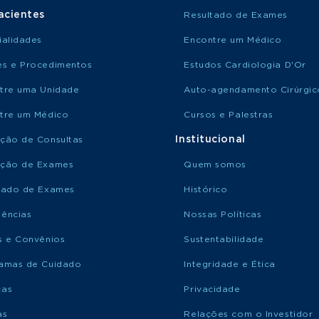
acientes
Resultado de Exames
ialidades
Encontre um Médico
s e Procedimentos
Estudos Cardiologia D'Or
tre uma Unidade
Auto-agendamento Cirúrgic
tre um Médico
Cursos e Palestras
Institucional
ção de Consultas
ção de Exames
Quem somos
tado de Exames
Histórico
ências
Nossas Políticas
s e Convênios
Sustentabilidade
amas de Cuidado
Integridade e Ética
ças
Privacidade
as
Relações com o Investidor