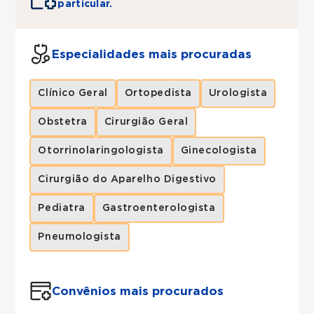
particular.
Especialidades mais procuradas
Clínico Geral
Ortopedista
Urologista
Obstetra
Cirurgião Geral
Otorrinolaringologista
Ginecologista
Cirurgião do Aparelho Digestivo
Pediatra
Gastroenterologista
Pneumologista
Convênios mais procurados