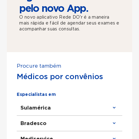
pelo novo App.
O novo aplicativo Rede DO'r é a maneira
mais rápida e fácil de agendar seus exames e
acompanhar suas consultas.
Procure também
Médicos por convênios
Especialistas em
Sulamérica
Clínico Geral atende Sulamérica
Bradesco
Ortopedista atende Sulamérica
Urologista atende Sulamérica
Obstetra atende Sulamérica
Clínico Geral atende Bradesco
Mediservice