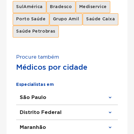
SulAmérica
Bradesco
Mediservice
Porto Saúde
Grupo Amil
Saúde Caixa
Saúde Petrobras
Procure também
Médicos por cidade
Especialistas em
São Paulo
Clínico Geral em São Paulo
Distrito Federal
Ortopedista em São Paulo
Urologista em São Paulo
Obstetra em São Paulo
Clínico Geral em Distrito Federal
Maranhão
Cirurgião Geral em São Paulo
Ortopedista em Distrito Federal