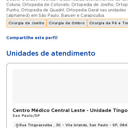
Coluna
,
Ortopedia de Cotovelo
,
Ortopedia de Joelho
,
Ortop
Punho
,
Ortopedia de Quadril
,
Ortopedia Geral
nas unidades
(alphamed)
em
São Paulo
,
Barueri
e
Carapicuíba
.
Cirurgia de Joelho
Cirurgia de Ombro
Cirurgia de Pé e To
Compartilhe este perfil
Unidades de atendimento
Centro Médico Central Leste - Unidade Ting
Sao Paulo/SP
Rua Tingoassuiba , 30 - Vila Iolanda, Sao Paulo - SP, 08