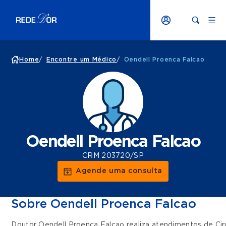
Home
/
Encontre um Médico
/
Oendell Proenca Falcao
Oendell Proenca Falcao
CRM 203720/SP
Agende uma consulta
Sobre Oendell Proenca Falcao
Doutor Oendell Proenca Falcao realiza atendimentos de
Cir