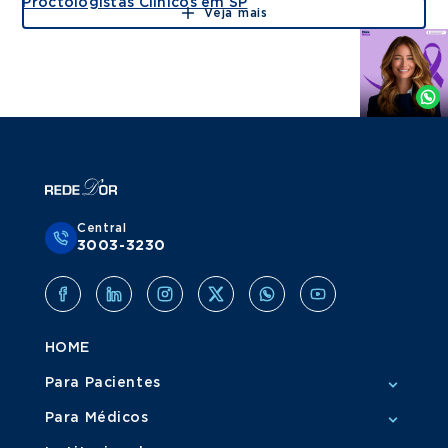
Proctologistas Clínicos em SP
Veja mais
Agende
por
Whatsapp
Central
3003-3230
HOME
Para Pacientes
Para Médicos