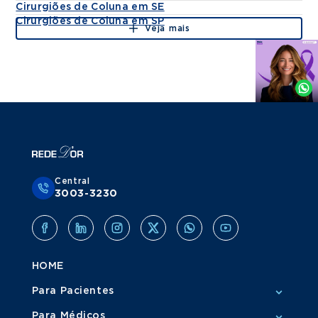
Cirurgiões de Coluna em SE
Cirurgiões de Coluna em SP
Veja mais
Agende
por
Whatsapp
Central
3003-3230
HOME
Para Pacientes
Para Médicos