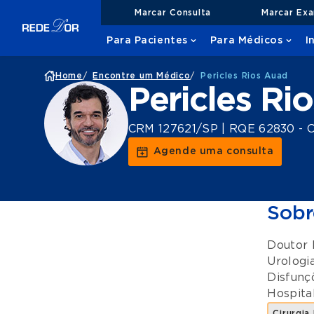
Marcar Consulta
Marcar Ex
Para Pacientes
Para Médicos
I
Home
/
Encontre um Médico
/
Pericles Rios Auad
Pericles Ri
CRM 127621/SP | RQE 62830 - Ci
Agende uma consulta
Sobr
Doutor 
Urologi
Disfunç
Hospita
Cirurgia