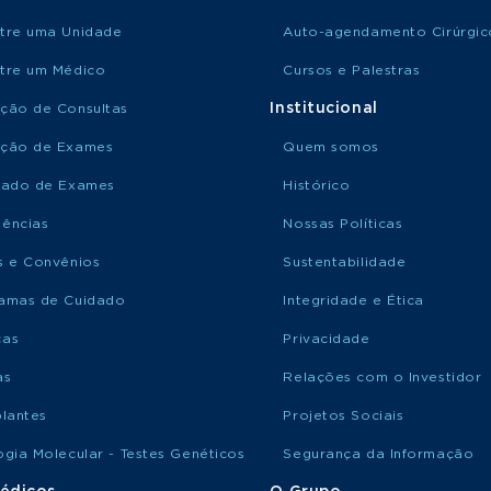
tre uma Unidade
Auto-agendamento Cirúrgic
tre um Médico
Cursos e Palestras
Institucional
ção de Consultas
ção de Exames
Quem somos
tado de Exames
Histórico
ências
Nossas Políticas
s e Convênios
Sustentabilidade
amas de Cuidado
Integridade e Ética
ças
Privacidade
as
Relações com o Investidor
plantes
Projetos Sociais
ogia Molecular - Testes Genéticos
Segurança da Informação