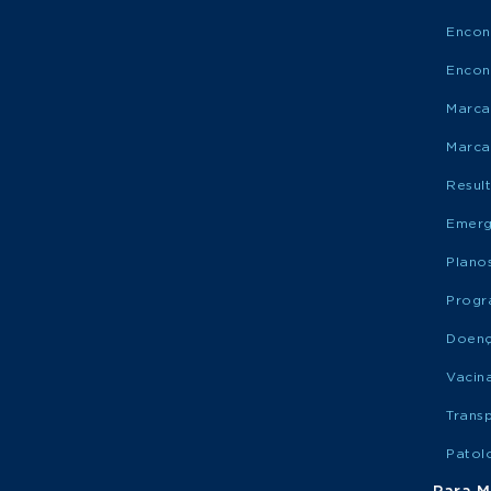
Encon
Encon
Marca
Marca
Resul
Emerg
Plano
Progr
Doen
Vacin
Trans
Patol