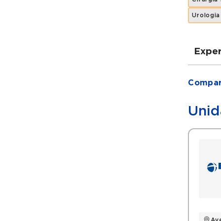
Urologia
Exper
Grad
Compart
Fel
Uro
Unid
Filia
Soc
Histó
Uro
Uro
uro
Av