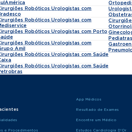
SulAmérica
Ortopedi
Cirurgiões Robóticos Urologistas com
Urologist
Bradesco
Obstetra
Cirurgiões Robóticos Urologistas com
Cirurgiõe
Mediservice
Otorrinol
Cirurgiões Robóticos Urologistas com Porto
Ginecolo
Saúde
Pediatra
Cirurgiões Robóticos Urologistas com
Gastroen
Grupo Amil
Pneumolo
Cirurgiões Robóticos Urologistas com Saúde
Caixa
Cirurgiões Robóticos Urologistas com Saúde
Petrobras
App Médicos
acientes
Resultado de Exames
ialidades
Encontre um Médico
s e Procedimentos
Estudos Cardiologia D'Or