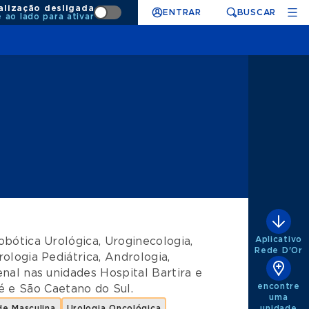
alização desligada
ENTRAR
BUSCAR
e ao lado para ativar
Aplicativo
obótica Urológica
,
Uroginecologia
,
Rede D'Or
rologia Pediátrica
,
Andrologia
,
enal
nas unidades
Hospital Bartira
e
encontre
é
e
São Caetano do Sul
.
uma
ade Masculina
Urologia Oncológica
unidade