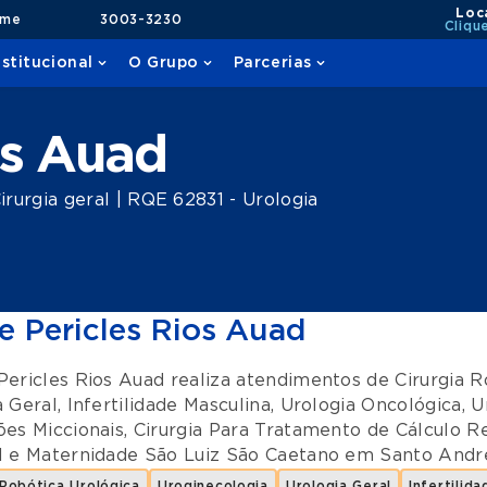
Loc
ame
3003-3230
Cliqu
nstitucional
O Grupo
Parcerias
os Auad
rurgia geral | RQE 62831 - Urologia
e Pericles Rios Auad
Pericles Rios Auad realiza atendimentos de
Cirurgia R
a Geral
,
Infertilidade Masculina
,
Urologia Oncológica
,
U
ões Miccionais
,
Cirurgia Para Tratamento de Cálculo R
l e Maternidade São Luiz São Caetano
em
Santo Andr
 Robótica Urológica
Uroginecologia
Urologia Geral
Infertilid