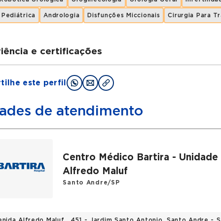
 Pediátrica
Andrologia
Disfunções Miccionais
Cirurgia Para T
iência e certificações
uações
ilhe este perfil
lowship em Uro-oncologia e cirurgia robótica pela Facu
logista adjunto do Instituto do câncer Dr. Arnaldo Vieir
ades de atendimento
ções
iedade Brasileira de Urologia (SBU) American Associat
Centro Médico Bartira - Unidade
Alfredo Maluf
rico
Santo Andre/SP
logista Rede D'or desde 2016
logista assistente do Instituto Dr. Arnaldo Vieira de Ca
logista Hospital Moriah 2018-2020
enida Alfredo Maluf , 451 - Jardim Santo Antonio, Santo Andre -