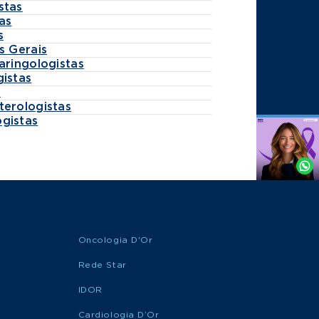
stas
as
s
s Gerais
aringologistas
gistas
s
terologistas
gistas
Agende
por
Whatsapp
Oncologia D'Or
Rede Star
IDOR
Cardiologia D’Or