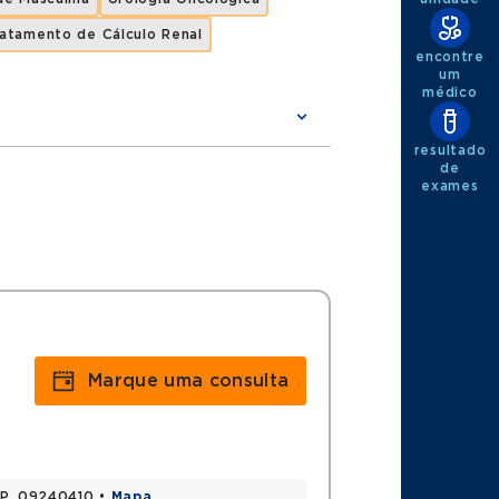
ratamento de Cálculo Renal
encontre
um
médico
resultado
de
exames
ldade de Medicina do ABC
a de Carvalho (ICAVC)
ion of Urology (AUA)
Marque uma consulta
rvalho (ICAVC) desde 2016
 SP, 09240410 •
Mapa