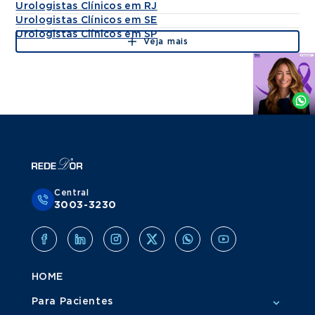
Urologistas Clínicos em RJ
Urologistas Clínicos em SE
Urologistas Clínicos em SP
Veja mais
Agende
por
Whatsapp
Central
3003-3230
HOME
Para Pacientes