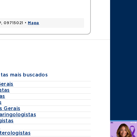
P, 09715021 •
Mapa
stas mais buscados
Gerais
stas
as
s
s Gerais
aringologistas
gistas
s
Agende
terologistas
por