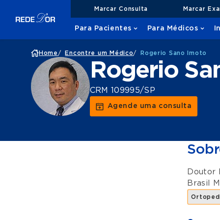
Marcar Consulta
Marcar Ex
Para Pacientes
Para Médicos
I
Home
/
Encontre um Médico
/
Rogerio Sano Imoto
Rogerio Sa
CRM 109995/SP
Agende uma consulta
Sobr
Doutor 
Brasil 
Ortopedi