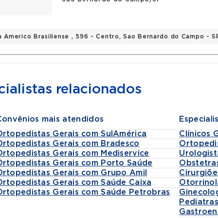
a Americo Brasiliense , 596 - Centro, Sao Bernardo do Campo - S
ialistas relacionados
Convênios mais atendidos
Especiali
Ortopedistas Gerais com SulAmérica
Clínicos 
Ortopedistas Gerais com Bradesco
Ortopedi
Ortopedistas Gerais com Mediservice
Urologist
Ortopedistas Gerais com Porto Saúde
Obstetra
Ortopedistas Gerais com Grupo Amil
Cirurgiõe
Ortopedistas Gerais com Saúde Caixa
Otorrinol
Ortopedistas Gerais com Saúde Petrobras
Ginecolo
Pediatra
Gastroen