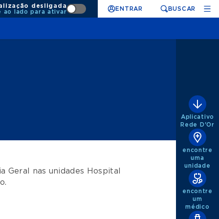
alização desligada
ENTRAR
BUSCAR
e ao lado para ativar
Aplicativo
Rede D'Or
encontre
uma
unidade
a Geral
nas unidades
Hospital
po
.
encontre
um
médico