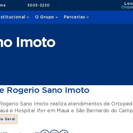
Loc
ame
3003-3230
Cliqu
nstitucional
O Grupo
Parcerias
no Imoto
e Rogerio Sano Imoto
Rogerio Sano Imoto realiza atendimentos de
Ortopedi
Mauá
e
Hospital Ifor
em
Mauá
e
São Bernardo do Cam
a Geral