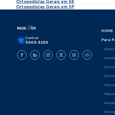
Ortopedistas Gerais em SE
Ortopedistas Gerais em SP
HOME
Central
Para P
3003-3230
Espec
Exame
Encon
Encon
Marca
Marca
Resul
Emerg