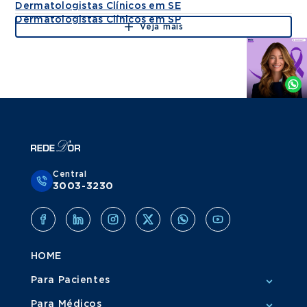
Dermatologistas Clínicos em SE
Dermatologistas Clínicos em SP
Veja mais
Agende
por
Whatsapp
Central
3003-3230
HOME
Para Pacientes
Para Médicos