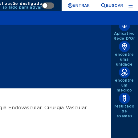
alização desligada
ENTRAR
BUSCAR
e ao lado para ativar
Aplicativo
Rede D'Or
encontre
uma
unidade
encontre
um
médico
resultado
gia Endovascular
,
Cirurgia Vascular
de
exames