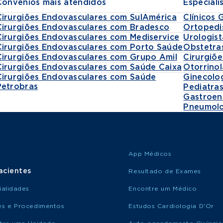
Convênios mais atendidos
Especiali
Cirurgiões Endovasculares com SulAmérica
Clínicos 
Cirurgiões Endovasculares com Bradesco
Ortopedi
Cirurgiões Endovasculares com Mediservice
Urologist
Cirurgiões Endovasculares com Porto Saúde
Obstetra
Cirurgiões Endovasculares com Grupo Amil
Cirurgiõe
Cirurgiões Endovasculares com Saúde Caixa
Otorrinol
Cirurgiões Endovasculares com Saúde
Ginecolo
Petrobras
Pediatra
Gastroen
Pneumolo
App Médicos
acientes
Resultado de Exames
ialidades
Encontre um Médico
s e Procedimentos
Estudos Cardiologia D'Or