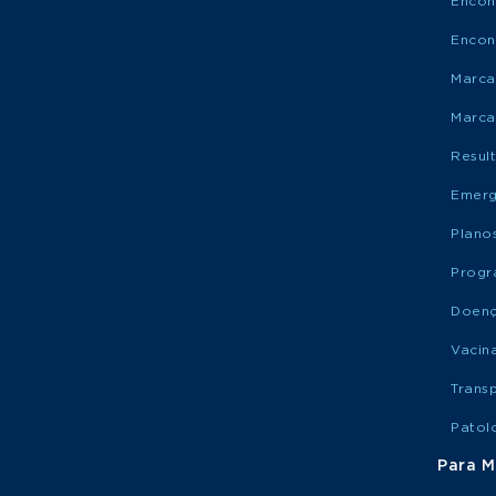
Encon
Encon
Marca
Marca
Resul
Emerg
Plano
Progr
Doen
Vacin
Trans
Patol
Para M