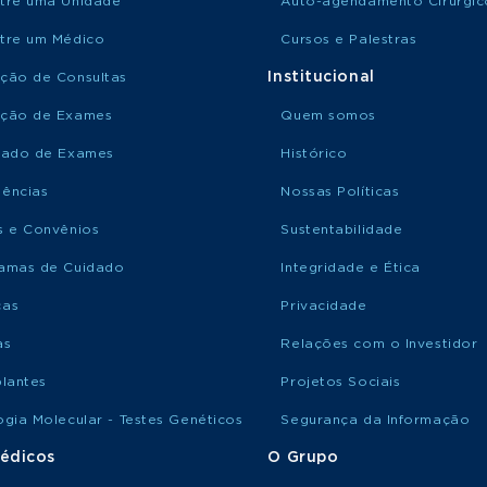
tre uma Unidade
Auto-agendamento Cirúrgic
tre um Médico
Cursos e Palestras
Institucional
ção de Consultas
ção de Exames
Quem somos
tado de Exames
Histórico
ências
Nossas Políticas
s e Convênios
Sustentabilidade
amas de Cuidado
Integridade e Ética
ças
Privacidade
as
Relações com o Investidor
plantes
Projetos Sociais
ogia Molecular - Testes Genéticos
Segurança da Informação
édicos
O Grupo