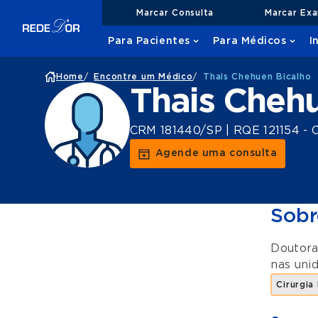
Marcar Consulta
Marcar Ex
Para Pacientes
Para Médicos
I
Home
/
Encontre um Médico
/
Thais Chehuen Bicalho
Thais Chehu
CRM 181440/SP | RQE 121154 - Ci
Agende uma consulta
Sobr
Doutora
nas uni
Cirurgia