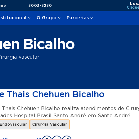
Loc
ame
3003-3230
Cliqu
nstitucional
O Grupo
Parcerias
en Bicalho
rurgia vascular
e Thais Chehuen Bicalho
 Thais Chehuen Bicalho realiza atendimentos de
Cirur
dades
Hospital Brasil Santo André
em
Santo André
.
 Endovascular
Cirurgia Vascular