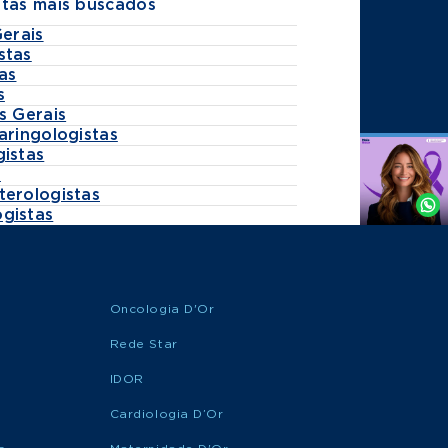
stas mais buscados
Gerais
stas
as
s
s Gerais
aringologistas
gistas
Agende
s
por
terologistas
Whatsapp
gistas
Oncologia D'Or
Rede Star
IDOR
Cardiologia D’Or