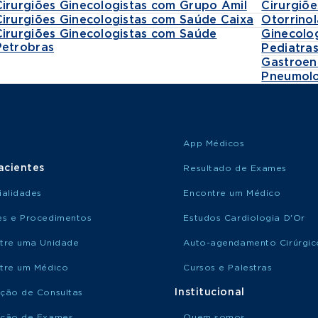
Cirurgiões Ginecologistas com Grupo Amil
Cirurgiõe
Cirurgiões Ginecologistas com Saúde Caixa
Otorrinol
Cirurgiões Ginecologistas com Saúde
Ginecolo
Petrobras
Pediatra
Gastroen
Pneumolo
App Médicos
acientes
Resultado de Exames
ialidades
Encontre um Médico
s e Procedimentos
Estudos Cardiologia D'Or
tre uma Unidade
Auto-agendamento Cirúrgic
tre um Médico
Cursos e Palestras
Institucional
ção de Consultas
ção de Exames
Quem somos