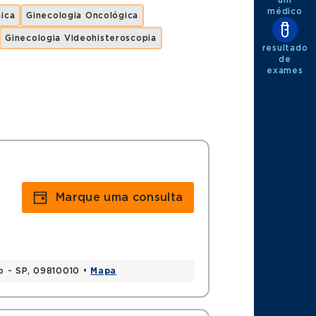
médico
nica
Ginecologia Oncológica
Ginecologia Videohisteroscopia
resultado
de
exames
Marque uma consulta
o - SP, 09810010 •
Mapa