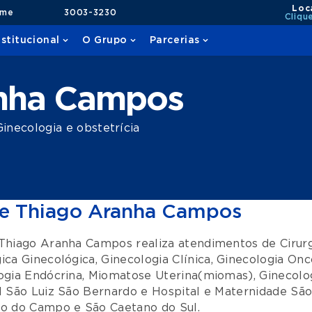
Loc
ame
3003-3230
Cliqu
nstitucional
O Grupo
Parcerias
nha Campos
necologia e obstetrícia
e Thiago Aranha Campos
Thiago Aranha Campos realiza atendimentos de
Cirur
ica Ginecológica
,
Ginecologia Clínica
,
Ginecologia Onc
ogia Endócrina
,
Miomatose Uterina(miomas)
,
Ginecolo
l São Luiz São Bernardo
e
Hospital e Maternidade São
do do Campo
e
São Caetano do Sul
.