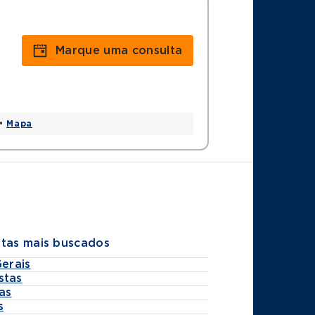
Marque uma consulta
 •
Mapa
stas mais buscados
Gerais
stas
as
s