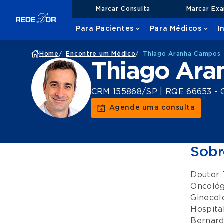
Marcar Consulta
Marcar Ex
Para Pacientes
Para Médicos
I
Home
/
Encontre um Médico
/
Thiago Aranha Campos
Thiago Ara
CRM 155868/SP | RQE 66653 - Gi
Agende uma consulta
Sobr
Doutor 
Oncológ
Ginecol
Hospita
Bernar