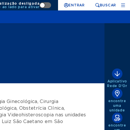
alização desligada
ENTRAR
BUSCAR
e ao lado para ativar
Aplicativo
Rede D'Or
encontre
gia Ginecológica
,
Cirurgia
uma
ológica
,
Obstetrícia Clínica
,
unidade
gia Videohisteroscopia
nas unidades
 Luiz São Caetano
em
São
encontre
um