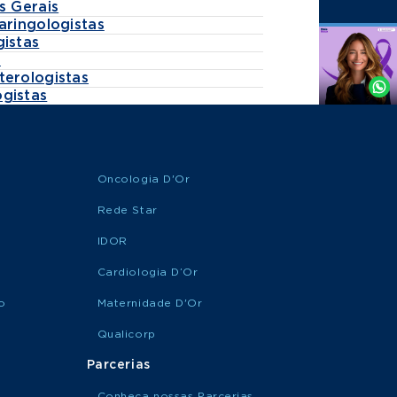
s Gerais
aringologistas
gistas
Agende
s
por
terologistas
Whatsapp
gistas
Oncologia D'Or
Rede Star
IDOR
Cardiologia D’Or
o
Maternidade D'Or
Qualicorp
Parcerias
Conheça nossas Parcerias