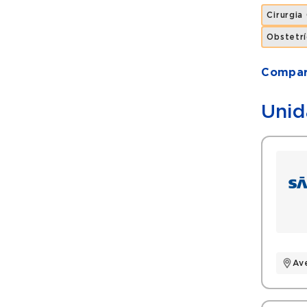
Cirurgia
Obstetrí
Compart
Unid
Av