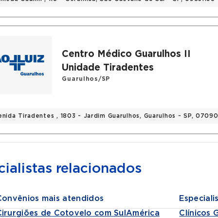
s
bro da Sociedade Brasileira de Ortopedia e traumatol
iedade Brasileira de Cirurgia de Ombro e Cotovelo ( S
Centro Médico Guarulhos II
iedade Latino-americana de cirurgia de ombro e cotove
Unidade Tiradentes
Guarulhos/SP
enida Tiradentes , 1803 - Jardim Guarulhos, Guarulhos - SP, 070
ialistas relacionados
Convênios mais atendidos
Especiali
Cirurgiões de Cotovelo com SulAmérica
Clínicos 