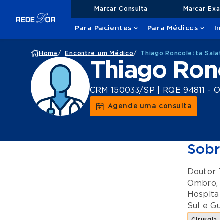
Marcar Consulta
Marcar Ex
Para Pacientes
Para Médicos
I
Home
/
Encontre um Médico
/
Thiago Roncoletta Sala
Thiago Ronc
CRM 150033/SP | RQE 94811 - O
Agende uma consulta
Sobr
Doutor 
Ombro
Hospita
Sul
e
Gu
Cirurgia