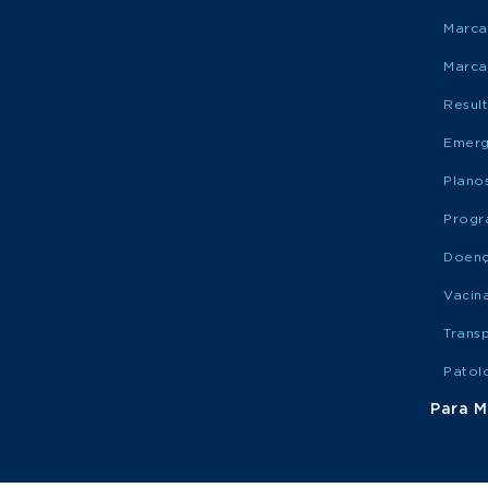
Marca
Marca
Resul
Emerg
Plano
Progr
Doen
Vacin
Trans
Patol
Para M