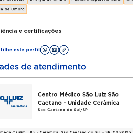
ia de Ombro
iência e certificações
uações
ilhe este perfil
icina em Faculdade de Ciências médicas de Santos
opedia em Hospital Alípio Corrêa Neto Ombro e cotove
ades de atendimento
ções
iedade Brasileira de Ortopedia e traumatologia (SBOT)
Centro Médico São Luiz São
iedade Brasileira de Cirurgia de Ombro e Cotovelo ( S
Caetano - Unidade Cerâmica
iedade Latino-americana de cirurgia de ombro e cotove
Sao Caetano do Sul/SP
rico
ceptor/ chefe grupo do ombro e cotovelo Hospital Alíp
ameda Caulim , 115 - Ceramica, Sao Caetano do Sul - SP, 09531195