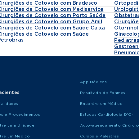
Cirurgiões de Cotovelo com Bradesco
Ortopedi
Cirurgiões de Cotovelo com Mediservice
Urologist
Cirurgiões de Cotovelo com Porto Saúde
Obstetra
Cirurgiões de Cotovelo com Grupo Amil
Cirurgiõe
Cirurgiões de Cotovelo com Saúde Caixa
Otorrinol
Cirurgiões de Cotovelo com Saúde
Ginecolo
Petrobras
Pediatra
Gastroen
Pneumolo
App Médicos
acientes
Resultado de Exames
ialidades
Encontre um Médico
s e Procedimentos
Estudos Cardiologia D'Or
tre uma Unidade
Auto-agendamento Cirúrgic
tre um Médico
Cursos e Palestras