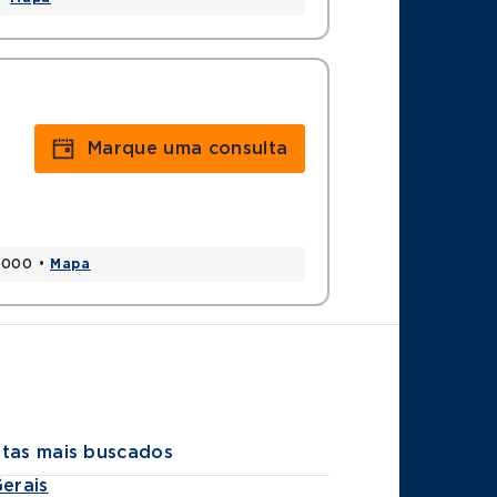
ogia (SBOT)
BCOC)
lo
Marque uma consulta
90000 •
Mapa
stas mais buscados
Gerais