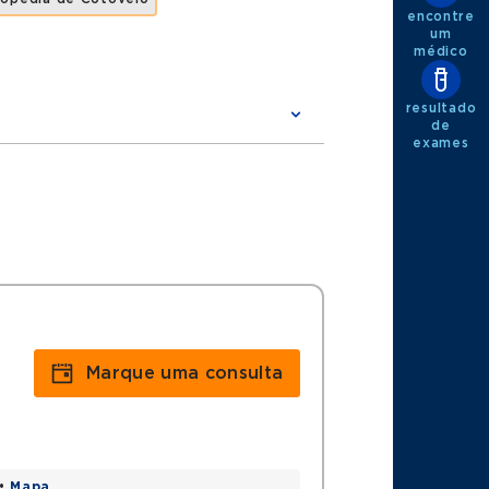
encontre
um
médico
resultado
de
exames
lo em Santa casa de São Paulo
BCOC)
Marque uma consulta
lo
io Corrêa
 •
Mapa