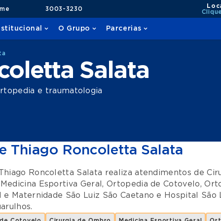
Loc
ame
3003-3230
Cliqu
nstitucional
O Grupo
Parcerias
ta
oletta Salata
rtopedia e traumatologia
e Thiago Roncoletta Salata
Thiago Roncoletta Salata realiza atendimentos de
Cir
,
Medicina Esportiva Geral
,
Ortopedia de Cotovelo
,
Ort
l e Maternidade São Luiz São Caetano
e
Hospital São 
arulhos
.
 de Cotovelo
Cirurgia de Ombro
Medicina Esportiva Geral
Or