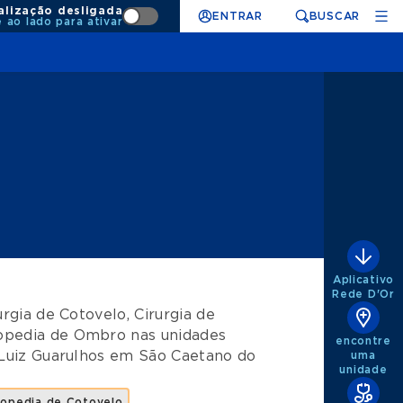
alização desligada
ENTRAR
BUSCAR
e ao lado para ativar
Aplicativo
Rede D'Or
urgia de Cotovelo
,
Cirurgia de
opedia de Ombro
nas unidades
encontre
Luiz Guarulhos
em
São Caetano do
uma
unidade
topedia de Cotovelo