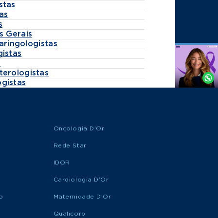
stas
as
s
s Gerais
aringologistas
gistas
Agende
s
por
terologistas
Whatsapp
gistas
Oncologia D'Or
Rede Star
IDOR
Cardiologia D’Or
o
Maternidade D'Or
Qualicorp