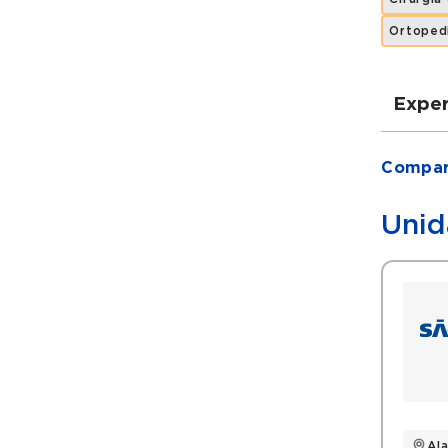
Ortoped
Exper
Grad
Compart
Med
Ort
Unid
Filia
Soc
Soc
Soc
Histó
Pre
Al