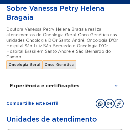
Sobre Vanessa Petry Helena
Bragaia
Doutora Vanessa Petry Helena Bragaia realiza
atendimentos de
Oncologia Geral
,
Onco Genética
nas
unidades
Oncologia D'Or Santo André
,
Oncologia D'Or
Hospital São Luiz São Bernardo
e
Oncologia D'Or
Hospital Brasil
em
Santo André
e
São Bernardo do
Campo
.
Oncologia Geral
Onco Genética
Experiência e certificações
Graduações
Compartilhe este perfil
Graduação em Medicina pela Faculdade de
Medicina de Petrópolis-Fundação Artur Sá
Unidades de atendimento
Earp Neto, RJ. 1997-2002