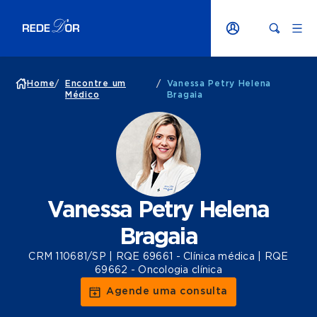
Home
/
Encontre um
/
Vanessa Petry Helena
Médico
Bragaia
Vanessa Petry Helena
Bragaia
CRM 110681/SP | RQE 69661 - Clínica médica | RQE
69662 - Oncologia clínica
Agende uma consulta