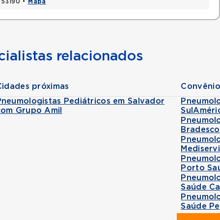
1253190 •
Mapa
ialistas relacionados
Cidades próximas
Convênio
Pneumologistas Pediátricos em Salvador
Pneumolo
com Grupo Amil
SulAméri
Pneumolo
Bradesco
Pneumolo
Mediserv
Pneumolo
Porto Sa
Pneumolo
Saúde Ca
Pneumolo
Saúde Pe