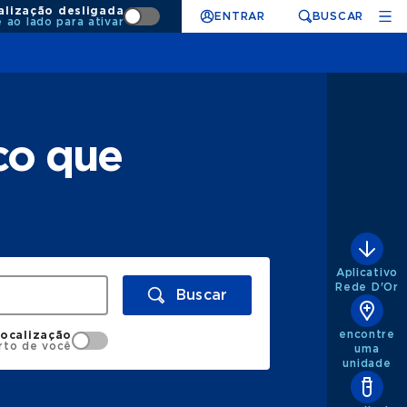
alização desligada
ENTRAR
BUSCAR
e ao lado para ativar
co que
Aplicativo
Rede D'Or
Buscar
encontre
localização
rto de você
uma
unidade