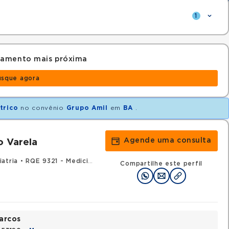
1
damento mais próxima
usque agora
trico
no convênio
Grupo Amil
em
BA
.
Agende uma consulta
 Varela
atria
•
RQE 9321 - Medicina do trabalho
Compartilhe este perfil
arcos