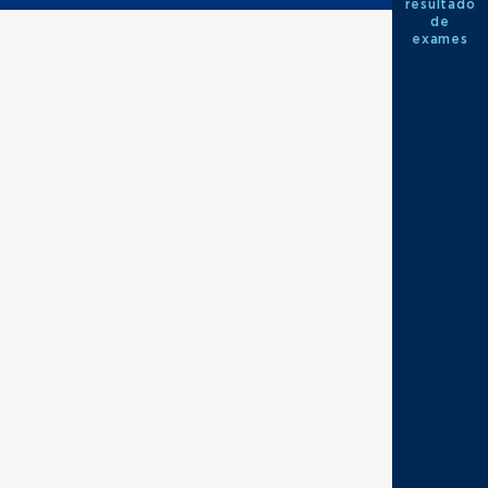
resultado
de
exames