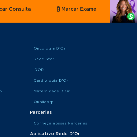
Agende
car Consulta
Marcar Exame
por
Whatsapp
Oncologia D'Or
Rede Star
IDOR
Cardiologia D’Or
o
Maternidade D'Or
Qualicorp
Parcerias
Conheça nossas Parcerias
Aplicativo Rede D'Or