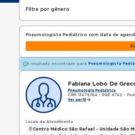
Filtre por gênero
Pneumologista Pediátrico com data de agen
B
1 resultado encontrado para
Pneumologista Pediá
Fabiana Lobo De Greco
Pneumologia Pediátrica
CRM 13479/BA
•
RQE 4742 - Pedi
Ver perfil
Locais de Atendimento
Centro Médico São Rafael - Unidade São M