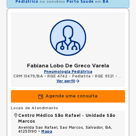
Pediátrico
no convênio
Porto Saude
em
BA
.
Fabiana Lobo De Greco Varela
Pneumologia Pediátrica
CRM 13479/BA
•
RQE 4742 - Pediatria
•
RQE 9321 - Medicina do trabalho
Ver perfil
Agende uma consulta
Locais de Atendimento
Centro Médico São Rafael - Unidade São
Marcos
Avenida Sao Rafael, Sao Marcos, Salvador, BA,
41253190 •
Mapa