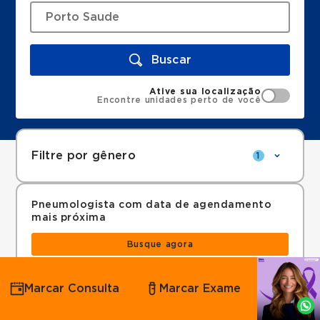
Buscar
Ative sua localização
Encontre unidades perto de você
Filtre por gênero
1
Pneumologista com data de agendamento
mais próxima
Busque agora
Agende
10
resultados encontrados para
Pneumologista
no
Marcar Consulta
Marcar Exame
por
convênio
Porto Saude
em
São Bernardo do
Whatsapp
Campo
.