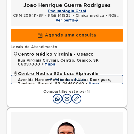
Joao Henrique Guerra Rodrigues
Pneumologia Geral
CRM 206411/SP
•
RQE 141925 - Clínica médica
•
RQE 141926 - Pneumologia
Ver perfil
Agende uma consulta
Locais de Atendimento
Centro Médico Virgínia - Osasco
Rua Virginia Crivilari, Centro, Osasco, SP,
06097000 •
Mapa
Centro Médico São Luiz Alphaville
Veja mais locais
Avenida Marcos Penteado de Ulhoa Rodrigues,
Tambore, Barueri, SP, 06460040 •
Mapa
Compartilhe este perfil