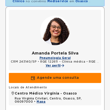
Clínico
no convênio
Mediservice
em
Osasco
.
Amanda Portela Silva
Pneumologia Geral
CRM 243140/SP
•
RQE 122611 - Clínica médica
•
RQE 139578 - Pneumologia
Ver perfil
Agende uma consulta
Locais de Atendimento
Centro Médico Virgínia - Osasco
Rua Virginia Crivilari, Centro, Osasco, SP,
06097000 •
Mapa