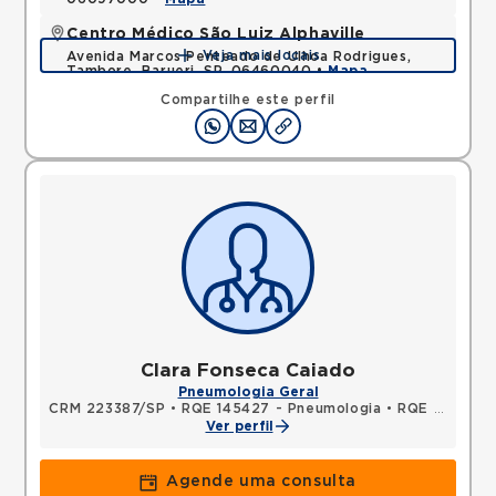
Centro Médico São Luiz Alphaville
Veja mais locais
Avenida Marcos Penteado de Ulhoa Rodrigues,
Tambore, Barueri, SP, 06460040 •
Mapa
Compartilhe este perfil
Clara Fonseca Caiado
Pneumologia Geral
CRM 223387/SP
•
RQE 145427 - Pneumologia
•
RQE 145428 - Clínica médica
Ver perfil
Agende uma consulta