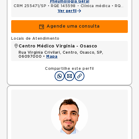
Pneumologia Geral
CRM 255471/SP
•
RQE 145598 - Clínica médica
•
RQE 148846 - Pneumologia
Ver perfil
Agende uma consulta
Locais de Atendimento
Centro Médico Virgínia - Osasco
Rua Virginia Crivilari, Centro, Osasco, SP,
06097000 •
Mapa
Compartilhe este perfil