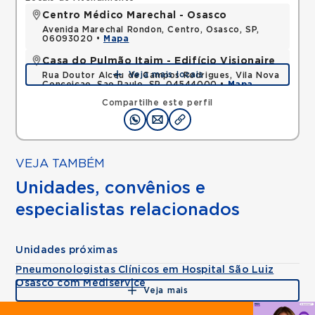
Centro Médico Marechal - Osasco
Avenida Marechal Rondon, Centro, Osasco, SP,
06093020 •
Mapa
Casa do Pulmão Itaim - Edifício Visionaire
Veja mais locais
Rua Doutor Alceu de Campos Rodrigues, Vila Nova
Conceicao, Sao Paulo, SP, 04544000 •
Mapa
Compartilhe este perfil
VEJA TAMBÉM
Unidades, convênios e
especialistas relacionados
Unidades próximas
Pneumonologistas Clínicos em Hospital São Luiz
Osasco com Mediservice
Veja mais