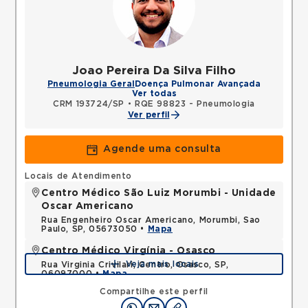
Joao Pereira Da Silva Filho
Pneumologia Geral
Doença Pulmonar Avançada
Ver todas
CRM 193724/SP
•
RQE 98823 - Pneumologia
Ver perfil
Agende uma consulta
Locais de Atendimento
Centro Médico São Luiz Morumbi - Unidade
Oscar Americano
Rua Engenheiro Oscar Americano, Morumbi, Sao
Paulo, SP, 05673050 •
Mapa
Centro Médico Virgínia - Osasco
Veja mais locais
Rua Virginia Crivilari, Centro, Osasco, SP,
06097000 •
Mapa
Compartilhe este perfil