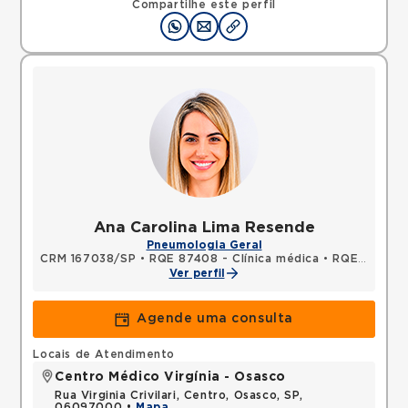
Compartilhe este perfil
Ana Carolina Lima Resende
Pneumologia Geral
CRM 167038/SP
•
RQE 87408 - Clínica médica
•
RQE 87409 - Pneumologia
Ver perfil
Agende uma consulta
Locais de Atendimento
Centro Médico Virgínia - Osasco
Rua Virginia Crivilari, Centro, Osasco, SP,
06097000 •
Mapa