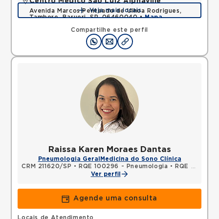
Centro Médico São Luiz Alphaville
Veja mais locais
Avenida Marcos Penteado de Ulhoa Rodrigues,
Tambore, Barueri, SP, 06460040 •
Mapa
Compartilhe este perfil
Raissa Karen Moraes Dantas
Pneumologia Geral
Medicina do Sono Clínica
CRM 211620/SP
•
RQE 100296 - Pneumologia
•
RQE 112180 - Clínica médica
Ver perfil
Agende uma consulta
Locais de Atendimento