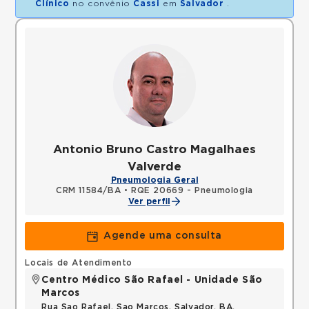
Clínico
no convênio
Cassi
em
Salvador
.
Antonio Bruno Castro Magalhaes
Valverde
Pneumologia Geral
CRM 11584/BA
•
RQE 20669 - Pneumologia
Ver perfil
Agende uma consulta
Locais de Atendimento
Centro Médico São Rafael - Unidade São
Marcos
Rua Sao Rafael, Sao Marcos, Salvador, BA,