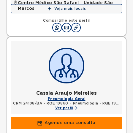
Centro Médico São Rafael - Unidade São
Marcos
Veja mais locais
Rua Sao Rafael, Sao Marcos, Salvador, BA,
41253190 •
Mapa
Compartilhe este perfil
Cassia Araujo Meirelles
Pneumologia Geral
CRM 24198/BA
•
RQE 19860 - Pneumologia
•
RQE 19861 - Clínica médica
Ver perfil
Agende uma consulta