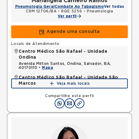
Mariangela Carneiro Ramos
Pneumologia Geral
Combate Ao Tabagismo
Ver todas
CRM 12706/BA
•
RQE 5256 - Pneumologia
Ver perfil
Agende uma consulta
Locais de Atendimento
Centro Médico São Rafael - Unidade
Ondina
Avenida Milton Santos, Ondina, Salvador, BA,
40170110 •
Mapa
Centro Médico São Rafael - Unidade São
Marcos
Veja mais locais
Rua Sao Rafael, Sao Marcos, Salvador, BA,
41253190 •
Mapa
Compartilhe este perfil