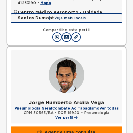
41253190 •
Mapa
Centro Médico Aeroporto - Unidade
Santos Dumont
Veja mais locais
Avenida Santos Dumont, Centro, Lauro de Freitas,
BA, 42702400 •
Mapa
Compartilhe este perfil
Jorge Humberto Ardila Vega
Pneumologia Geral
Combate Ao Tabagismo
Ver todas
CRM 30563/BA
•
RQE 19920 - Pneumologia
Ver perfil
Agende uma consulta