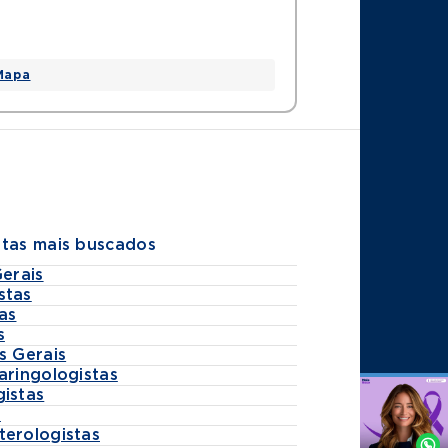
Mapa
stas mais buscados
Gerais
stas
as
s
s Gerais
aringologistas
gistas
Agende
s
por
terologistas
Whatsapp