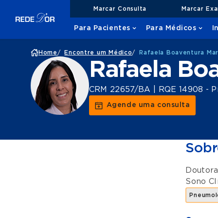
Marcar Consulta
Marcar Ex
Para Pacientes
Para Médicos
I
Home
/
Encontre um Médico
/
Rafaela Boaventura Mar
Rafaela Boa
CRM 22657/BA | RQE 14908 - P
Agende uma consulta
Sobr
Doutora
Sono Cl
Pneumol