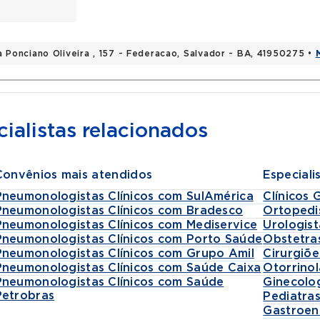
a Ponciano Oliveira , 157 - Federacao, Salvador - BA, 41950275 •
ialistas relacionados
Convênios mais atendidos
Especiali
Pneumonologistas Clínicos com SulAmérica
Clínicos 
Pneumonologistas Clínicos com Bradesco
Ortopedi
Pneumonologistas Clínicos com Mediservice
Urologist
Pneumonologistas Clínicos com Porto Saúde
Obstetra
Pneumonologistas Clínicos com Grupo Amil
Cirurgiõe
Pneumonologistas Clínicos com Saúde Caixa
Otorrinol
Pneumonologistas Clínicos com Saúde
Ginecolo
Petrobras
Pediatra
Gastroen