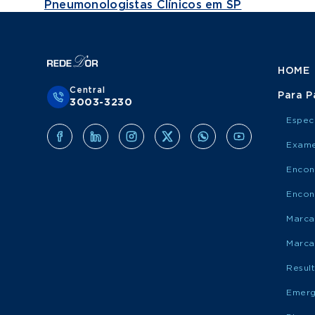
Pneumonologistas Clínicos em SP
HOME
Central
Para P
3003-3230
Espec
Exame
Encon
Encon
Marca
Marca
Resul
Emerg