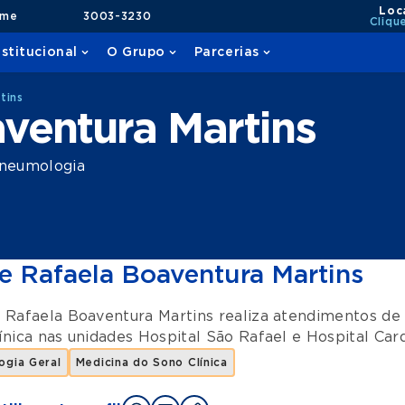
Loc
ame
3003-3230
Cliqu
nstitucional
O Grupo
Parcerias
tins
ventura Martins
neumologia
e Rafaela Boaventura Martins
 Rafaela Boaventura Martins realiza atendimentos d
ínica
nas unidades
Hospital São Rafael
e
Hospital Car
ogia Geral
Medicina do Sono Clínica