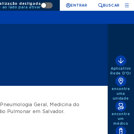
alização desligada
ENTRAR
BUSCAR
e ao lado para ativar
Aplicativo
Rede D'Or
encontre
uma
unidade
e
Pneumologia Geral
,
Medicina do
dio Pulmonar
em
Salvador
.
encontre
um
médico