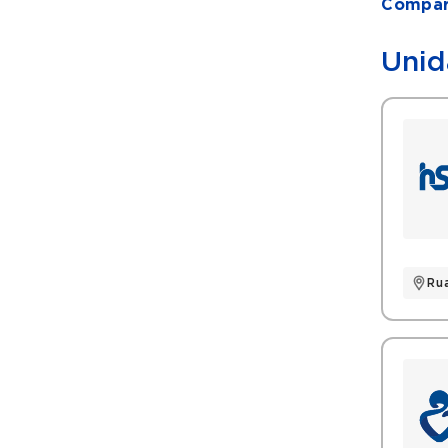
Compart
Unid
Ru