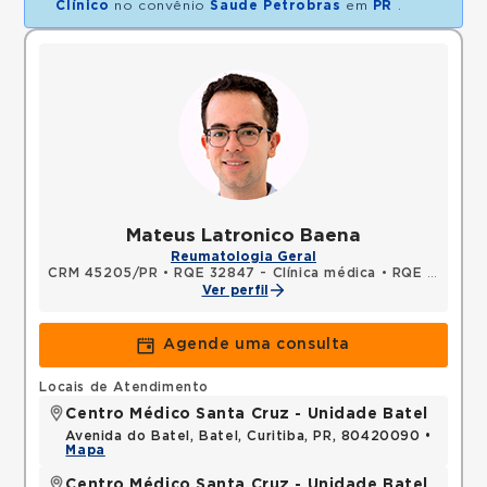
Clínico
no convênio
Saude Petrobras
em
PR
.
Mateus Latronico Baena
Reumatologia Geral
CRM 45205/PR
•
RQE 32847 - Clínica médica
•
RQE 37468 - Reumatologia
Ver perfil
Agende uma consulta
Locais de Atendimento
Centro Médico Santa Cruz - Unidade Batel
Avenida do Batel, Batel, Curitiba, PR, 80420090 •
Mapa
Centro Médico Santa Cruz - Unidade Batel