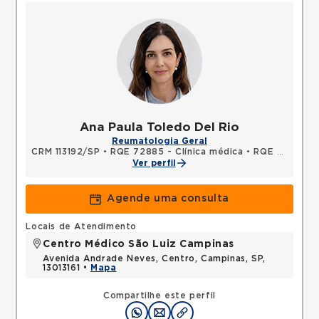
Ana Paula Toledo Del Rio
Reumatologia Geral
CRM 113192/SP
•
RQE 72885 - Clínica médica
•
RQE 72886 - Reumatologia
Ver perfil
Agende uma consulta
Locais de Atendimento
Centro Médico São Luiz Campinas
Avenida Andrade Neves, Centro, Campinas, SP,
13013161 •
Mapa
Compartilhe este perfil