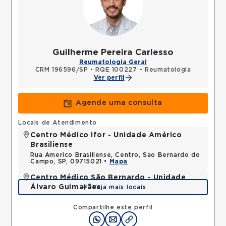
Guilherme Pereira Carlesso
Reumatologia Geral
CRM 196596/SP
•
RQE 100227 - Reumatologia
Ver perfil
Agende uma consulta
Locais de Atendimento
Centro Médico Ifor - Unidade Américo
Brasiliense
Rua Americo Brasiliense, Centro, Sao Bernardo do
Campo, SP, 09715021 •
Mapa
Centro Médico São Bernardo - Unidade
Álvaro Guimarães
Veja mais locais
Avenida Alvaro Guimaraes, Assuncao, Sao Bernardo
do Campo, SP, 09810010 •
Mapa
Compartilhe este perfil