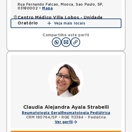
Rua Fernando Falcao, Mooca, Sao Paulo, SP,
03180002 •
Mapa
Centro Médico Villa Lobos - Unidade
Oratório
Veja mais locais
Rua do Oratorio, Mooca, Sao Paulo, SP, 03117000 •
Mapa
Compartilhe este perfil
Claudia Alejandra Ayala Strabelli
Reumatologia Geral
Reumatologia Pediátrica
CRM 180764/SP
•
RQE 113384 - Pediatria
Ver perfil