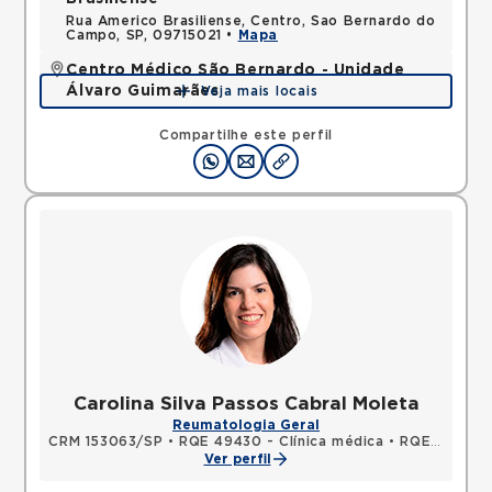
Rua Americo Brasiliense, Centro, Sao Bernardo do
Campo, SP, 09715021 •
Mapa
Centro Médico São Bernardo - Unidade
Álvaro Guimarães
Veja mais locais
Avenida Alvaro Guimaraes, Assuncao, Sao Bernardo
do Campo, SP, 09810010 •
Mapa
Compartilhe este perfil
Carolina Silva Passos Cabral Moleta
Reumatologia Geral
CRM 153063/SP
•
RQE 49430 - Clínica médica
•
RQE 64457 - Reumatologia
Ver perfil