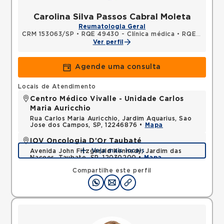
Carolina Silva Passos Cabral Moleta
Reumatologia Geral
CRM 153063/SP
•
RQE 49430 - Clínica médica
•
RQE 64457 - Reumatologia
Ver perfil
Agende uma consulta
Locais de Atendimento
Centro Médico Vivalle - Unidade Carlos
Maria Auricchio
Rua Carlos Maria Auricchio, Jardim Aquarius, Sao
Jose dos Campos, SP, 12246876 •
Mapa
IOV Oncologia D'Or Taubaté
Veja mais locais
Avenida John Fitzgerald Kennedy, Jardim das
Nacoes, Taubate, SP, 12030200 •
Mapa
Compartilhe este perfil