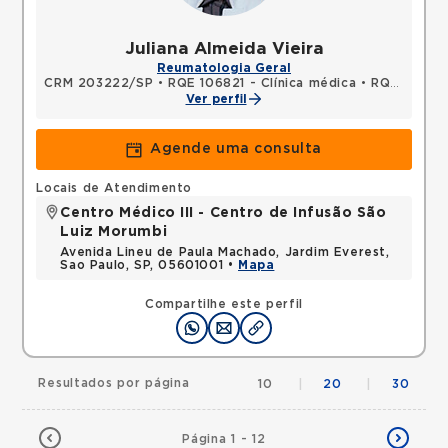
Juliana Almeida Vieira
Reumatologia Geral
CRM 203222/SP
•
RQE 106821 - Clínica médica
•
RQE 141369 - Reumatologia
Ver perfil
Agende uma consulta
Locais de Atendimento
Centro Médico III - Centro de Infusão São
Luiz Morumbi
Avenida Lineu de Paula Machado, Jardim Everest,
Sao Paulo, SP, 05601001 •
Mapa
Compartilhe este perfil
Resultados por página
10
|
20
|
30
Página 1 - 12