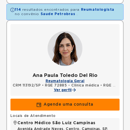
114
resultados encontrados para
Reumatologista
no convênio
Saude Petrobras
.
Ana Paula Toledo Del Rio
Reumatologia Geral
CRM 113192/SP
•
RQE 72885 - Clínica médica
•
RQE 72886 - Reumatologia
Ver perfil
Agende uma consulta
Locais de Atendimento
Centro Médico São Luiz Campinas
Avenida Andrade Neves, Centro, Campinas, SP,