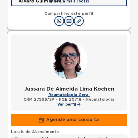
Álvaro Guimarães
Veja mais locais
Avenida Alvaro Guimaraes, Assuncao, Sao Bernardo
do Campo, SP, 09810010 •
Mapa
Compartilhe este perfil
Jussara De Almeida Lima Kochen
Reumatologia Geral
CRM 27999/SP
•
RQE 20718 - Reumatologia
Ver perfil
Agende uma consulta
Locais de Atendimento