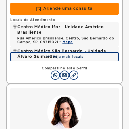
Agende uma consulta
Locais de Atendimento
Centro Médico Ifor - Unidade Américo
Brasiliense
Rua Americo Brasiliense, Centro, Sao Bernardo do
Campo, SP, 09715021 •
Mapa
Centro Médico São Bernardo - Unidade
Álvaro Guimarães
Veja mais locais
Avenida Alvaro Guimaraes, Assuncao, Sao Bernardo
do Campo, SP, 09810010 •
Mapa
Compartilhe este perfil