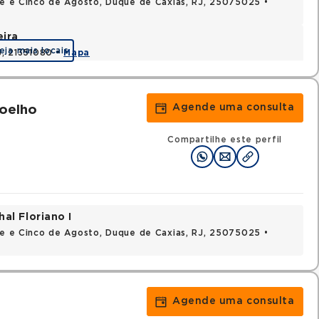
nte e Cinco de Agosto, Duque de Caxias, RJ, 25075025 •
eira
eja mais locais
J, 21351080 •
Mapa
Agende uma consulta
Coelho
Compartilhe este perfil
al Floriano I
nte e Cinco de Agosto, Duque de Caxias, RJ, 25075025 •
Agende uma consulta