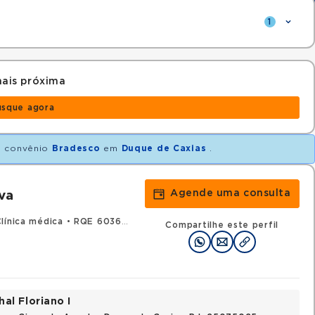
1
ais próxima
usque agora
 convênio
Bradesco
em
Duque de Caxias
.
Agende uma consulta
va
línica médica
•
RQE 60360 - Reumatologia
Compartilhe este perfil
al Floriano I