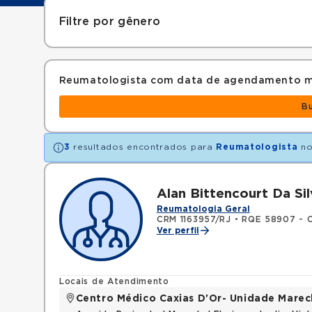
Filtre por gênero
Reumatologista com data de agendamento m
B
3
resultados encontrados para
Reumatologista
no
Alan Bittencourt Da Sil
Reumatologia Geral
CRM 1163957/RJ
•
RQE 58907 - C
Ver perfil
Locais de Atendimento
Centro Médico Caxias D'Or- Unidade Marech