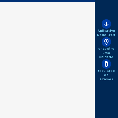
Aplicativo
Rede D'Or
encontre
uma
unidade
resultado
de
exames