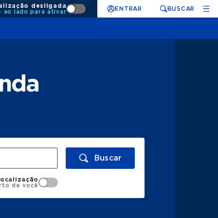
alização desligada
ENTRAR
BUSCAR
e ao lado para ativar
enda
Buscar
localização
rto de você