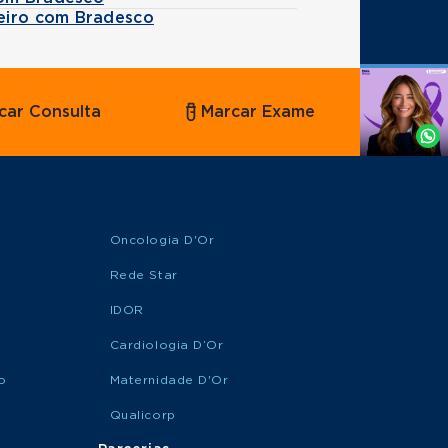
eiro com Bradesco
Agende
car Consulta
Marcar Exame
por
Whatsapp
Oncologia D'Or
Rede Star
IDOR
Cardiologia D’Or
o
Maternidade D'Or
Qualicorp