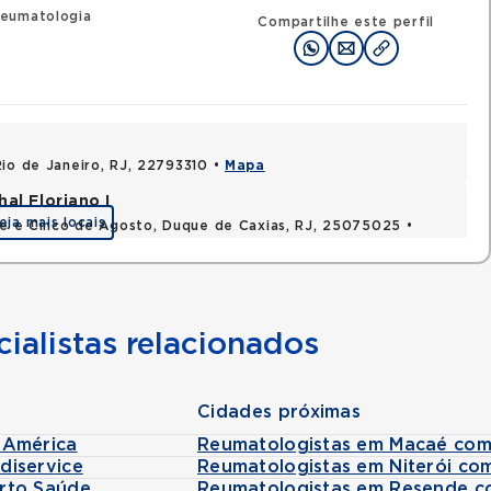
eumatologia
Compartilhe este perfil
Rio de Janeiro, RJ, 22793310 •
Mapa
al Floriano I
eja mais locais
nte e Cinco de Agosto, Duque de Caxias, RJ, 25075025 •
ialistas relacionados
Cidades próximas
lAmérica
Reumatologistas em Macaé com
diservice
Reumatologistas em Niterói co
rto Saúde
Reumatologistas em Resende c