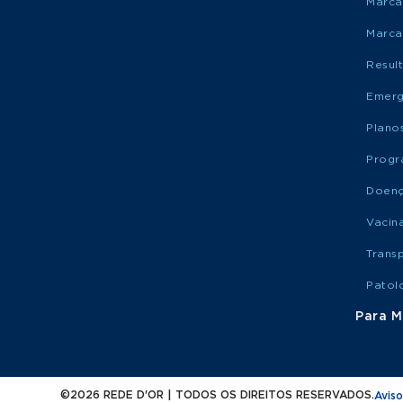
Marca
Marca
Resul
Emerg
Plano
Progr
Doen
Vacin
Trans
Patol
Para M
©2026 REDE D'OR | TODOS OS DIREITOS RESERVADOS.
Aviso