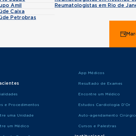
upo Amil
Reumatologistas em Rio de Jan
úde Caixa
úde Petrobras
Mar
App Médicos
acientes
Resultado de Exames
ialidades
Encontre um Médico
s e Procedimentos
Estudos Cardiologia D'Or
tre uma Unidade
Auto-agendamento Cirúrgic
tre um Médico
Cursos e Palestras