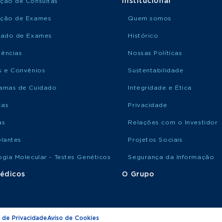
Institucional
ção de Consultas
ção de Exames
Quem somos
tado de Exames
Histórico
ências
Nossas Políticas
s e Convênios
Sustentabilidade
amas de Cuidado
Integridade e Ética
ças
Privacidade
as
Relações com o Investidor
plantes
Projetos Sociais
ogia Molecular - Testes Genéticos
Segurança da Informação
édicos
O Grupo
 de Privacidade
Aviso de Cookies