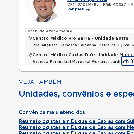
Reumatologia Geral
CRM 872814/RJ
•
RQE 40627 - R
Ver perfil
Locais de Atendimento
Centro Médico Rio Barra - Unidade Barra
Rua Augusto Camossa Saldanha, Barra da Tijuca, 
Centro Médico Caxias D'Or- Unidade Marech
V
Avenida Perimetral Marechal Floriano, Jardim Vi
Mapa
VEJA TAMBÉM
Unidades, convênios e espec
Convênios mais atendidos
Reumatologistas em Duque de Caxias com Su
Reumatologistas em Duque de Caxias com Me
Reumatologistas em Duque de Caxias com Po