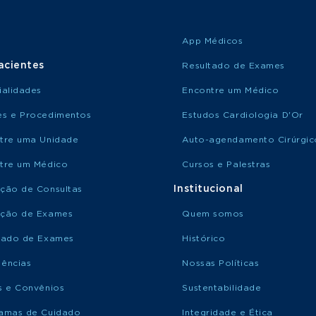
App Médicos
acientes
Resultado de Exames
ialidades
Encontre um Médico
s e Procedimentos
Estudos Cardiologia D'Or
tre uma Unidade
Auto-agendamento Cirúrgic
tre um Médico
Cursos e Palestras
Institucional
ção de Consultas
ção de Exames
Quem somos
tado de Exames
Histórico
ências
Nossas Políticas
s e Convênios
Sustentabilidade
amas de Cuidado
Integridade e Ética