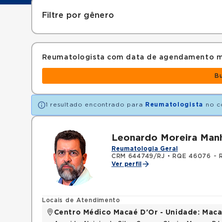
Filtre por gênero
Reumatologista com data de agendamento m
B
1 resultado encontrado para
Reumatologista
no c
Leonardo Moreira Man
Reumatologia Geral
CRM 644749/RJ
•
RQE 46076 - 
Ver perfil
Locais de Atendimento
Centro Médico Macaé D'Or - Unidade: Maca