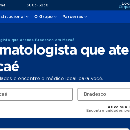
Loc
ame
3003-3230
Cliqu
nstitucional
O Grupo
Parcerias
gista que atenda Bradesco em Macaé
matologista que at
caé
dades e encontre o médico ideal para você.
Ative sua 
Encontre unidades pe