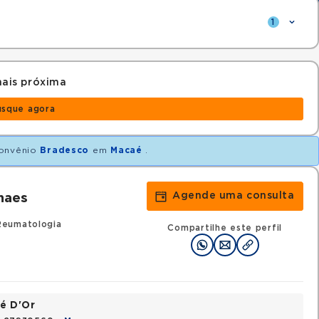
1
ais próxima
usque agora
onvênio
Bradesco
em
Macaé
.
Agende uma consulta
haes
Reumatologia
Compartilhe este perfil
é D'Or