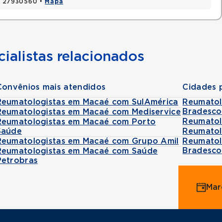
J, 27930560 •
Mapa
ialistas relacionados
Convênios mais atendidos
Cidades 
Reumatologistas em Macaé com SulAmérica
Reumatol
Bradesco
Reumatologistas em Macaé com Mediservice
Reumatol
Reumatologistas em Macaé com Porto
Saúde
Reumatol
Reumatologistas em Macaé com Grupo Amil
Reumatol
Bradesco
Reumatologistas em Macaé com Saúde
Petrobras
Mar