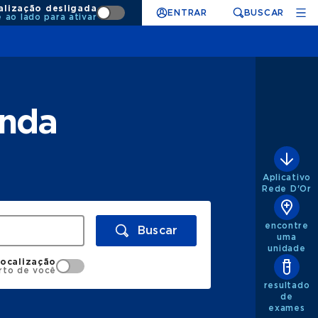
alização desligada
ENTRAR
BUSCAR
e ao lado para ativar
enda
Aplicativo
Rede D'Or
encontre
Buscar
uma
unidade
localização
rto de você
resultado
de
exames