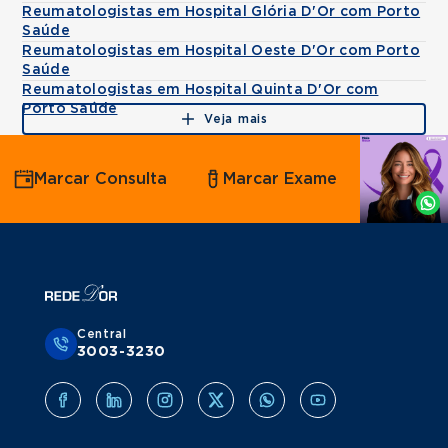
Reumatologistas em Hospital Glória D'Or com Porto
Saúde
Reumatologistas em Hospital Oeste D'Or com Porto
Saúde
Reumatologistas em Hospital Quinta D'Or com
Porto Saúde
Veja mais
Agende
Marcar Consulta
Marcar Exame
por
Whatsapp
Central
3003-3230