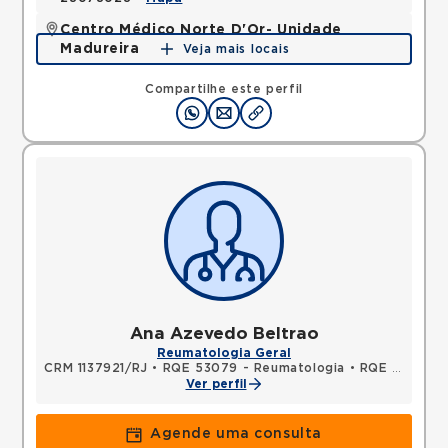
Centro Médico Norte D'Or- Unidade
Madureira
Veja mais locais
Rua Soares Caldeira, Madureira, Rio de Janeiro, RJ,
21351080 •
Mapa
Compartilhe este perfil
Ana Azevedo Beltrao
Reumatologia Geral
CRM 1137921/RJ
•
RQE 53079 - Reumatologia
•
RQE 53080 - Clínica médica
Ver perfil
Agende uma consulta