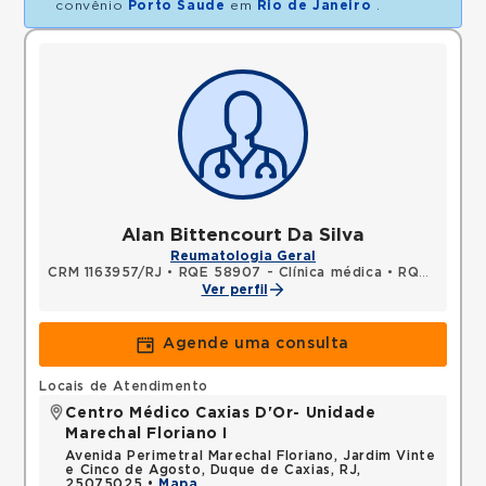
convênio
Porto Saude
em
Rio de Janeiro
.
Alan Bittencourt Da Silva
Reumatologia Geral
CRM 1163957/RJ
•
RQE 58907 - Clínica médica
•
RQE 60360 - Reumatologia
Ver perfil
Agende uma consulta
Locais de Atendimento
Centro Médico Caxias D'Or- Unidade
Marechal Floriano I
Avenida Perimetral Marechal Floriano, Jardim Vinte
e Cinco de Agosto, Duque de Caxias, RJ,
25075025 •
Mapa