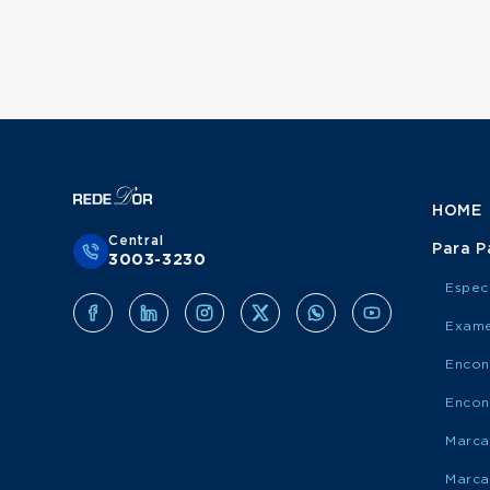
HOME
Central
Para P
3003-3230
Espec
Exame
Encon
Encon
Marca
Marca