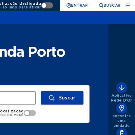
alização desligada
ENTRAR
BUSCAR
e ao lado para ativar
nda Porto
Aplicativo
Buscar
Rede D'Or
localização
rto de você
encontre
uma
unidade