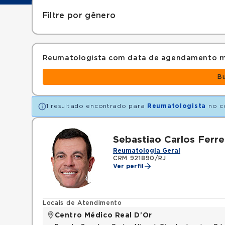
Filtre por gênero
Reumatologista com data de agendamento m
B
1 resultado encontrado para
Reumatologista
no c
Sebastiao Carlos Ferrei
Reumatologia Geral
CRM 921890/RJ
Ver perfil
Locais de Atendimento
Centro Médico Real D'Or