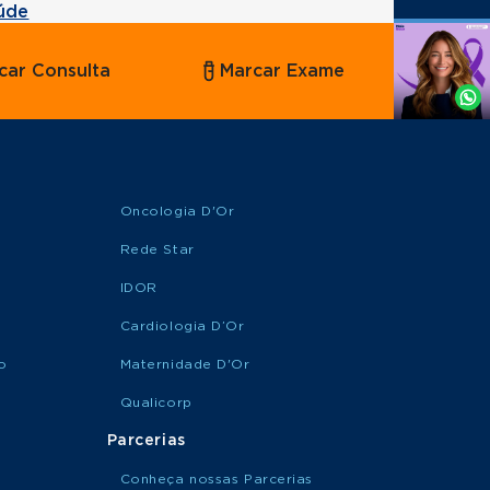
úde
Agende
car Consulta
Marcar Exame
por
Whatsapp
Oncologia D'Or
Rede Star
IDOR
Cardiologia D’Or
o
Maternidade D'Or
Qualicorp
Parcerias
Conheça nossas Parcerias