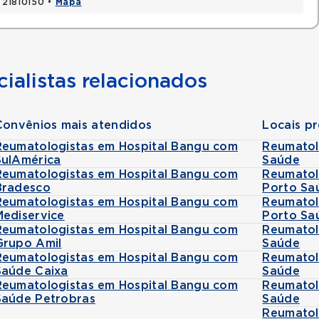
, 21810150 •
Mapa
ialistas relacionados
Convênios mais atendidos
Locais p
Reumatologistas em Hospital Bangu com
Reumatol
SulAmérica
Saúde
Reumatologistas em Hospital Bangu com
Reumatol
Bradesco
Porto Sa
Reumatologistas em Hospital Bangu com
Reumatol
Mediservice
Porto Sa
Reumatologistas em Hospital Bangu com
Reumatol
Grupo Amil
Saúde
Reumatologistas em Hospital Bangu com
Reumatol
Saúde Caixa
Saúde
Reumatologistas em Hospital Bangu com
Reumatol
Saúde Petrobras
Saúde
Reumatol