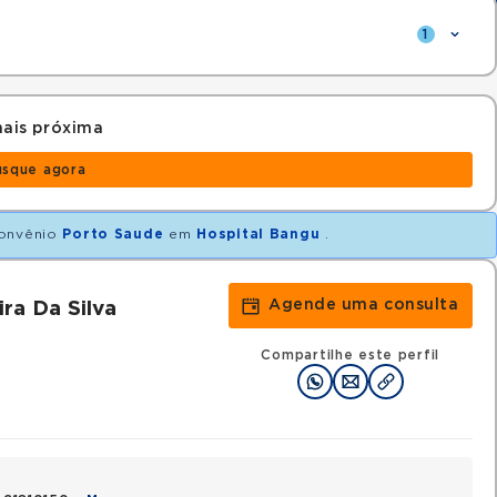
1
ais próxima
usque agora
onvênio
Porto Saude
em
Hospital Bangu
.
Agende uma consulta
ra Da Silva
Compartilhe este perfil